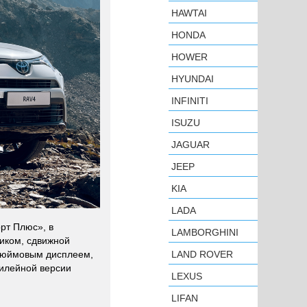
HAWTAI
HONDA
HOWER
HYUNDAI
INFINITI
ISUZU
JAGUAR
JEEP
KIA
LADA
рт Плюс», в
LAMBORGHINI
иком, сдвижной
идюймовым дисплеем,
LAND ROVER
билейной версии
LEXUS
LIFAN