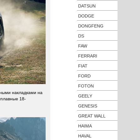
DATSUN
DODGE
DONGFENG
DS
FAW
FERRARI
FIAT
FORD
FOTON
рными накладками на
GEELY
сплавные 18-
GENESIS
GREAT WALL
HAIMA
HAVAL