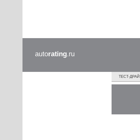
auto
rating
.ru
ТЕСТ-ДРА