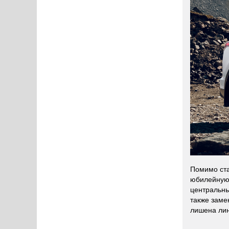
Помимо ста
юбилейную 
центральны
также заме
лишена лин