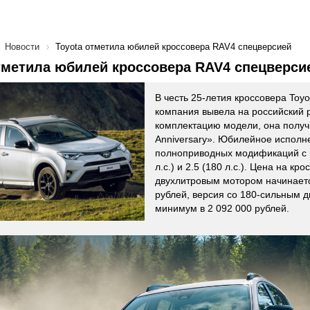
Новости
Toyota отметила юбилей кроссовера RAV4 спецверсией
тметила юбилей кроссовера RAV4 спецверси
В честь 25-летия кроссовера Toy
компания вывела на российский
комплектацию модели, она получ
Anniversary». Юбилейное исполн
полноприводных модификаций с 
л.с.) и 2.5 (180 л.с.). Цена на кро
двухлитровым мотором начинаетс
рублей, версия со 180-сильным 
минимум в 2 092 000 рублей.