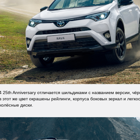
4 25th Anniversary отличается шильдиками с названием версии, чё
в этот же цвет окрашены рейлинги, корпуса боковых зеркал и легко
олёсные диски.