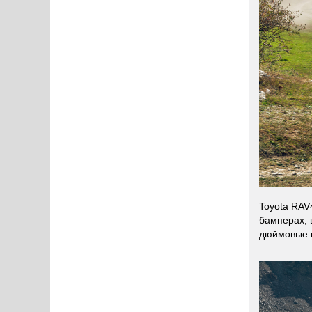
Toyota RAV
бамперах, 
дюймовые к