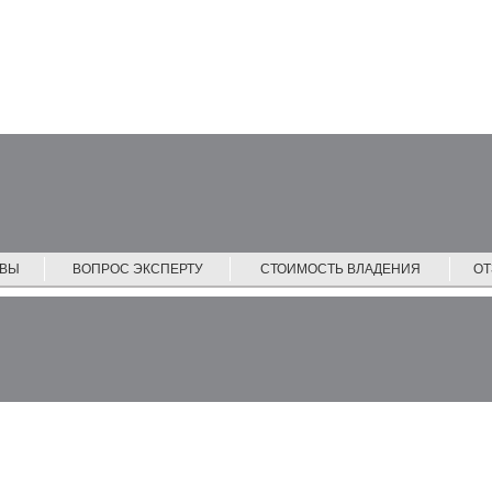
ЙВЫ
ВОПРОС ЭКСПЕРТУ
СТОИМОСТЬ ВЛАДЕНИЯ
О