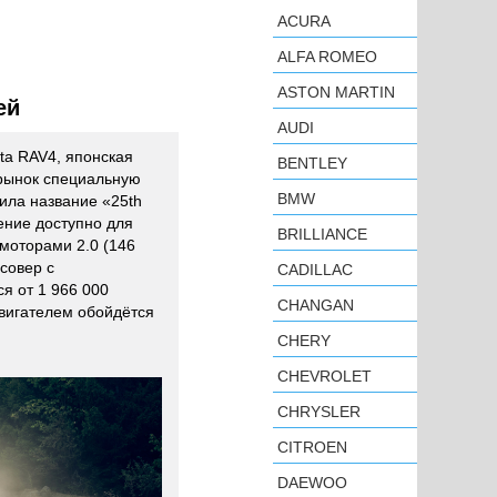
ACURA
ALFA ROMEO
ASTON MARTIN
ей
AUDI
ota RAV4, японская
BENTLEY
 рынок специальную
BMW
ила название «25th
ение доступно для
BRILLIANCE
моторами 2.0 (146
ссовер с
CADILLAC
я от 1 966 000
CHANGAN
двигателем обойдётся
CHERY
CHEVROLET
CHRYSLER
CITROEN
DAEWOO