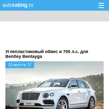
auto
rating
.ru
Углепластиковый обвес и 705 л.с. для
Bentley Bentayga
22 августа '17