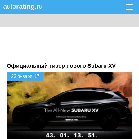
auto
rating
.ru
Официальный тизер нового Subaru XV
23 января '17