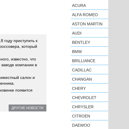
ACURA
ALFA ROMEO
ASTON MARTIN
AUDI
8 году приступить к
BENTLEY
россовера, который
BMW
ого, известно, что
BRILLIANCE
 заводе компании в
CADILLAC
миместный салон и
CHANGAN
енника.
CHERY
новинке появится
CHEVROLET
CHRYSLER
ДРУГИЕ НОВОСТИ
CITROEN
DAEWOO