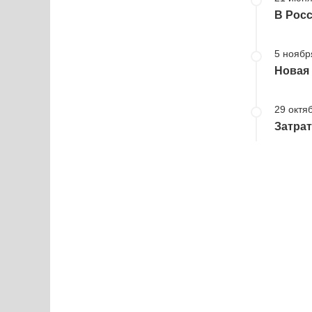
В Росс
5 ноябр
Новая 
29 октя
Затрат