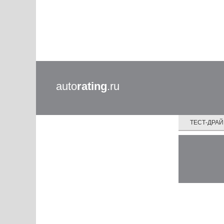
auto
rating
.ru
ТЕСТ-ДРА