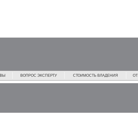
ЙВЫ
ВОПРОС ЭКСПЕРТУ
СТОИМОСТЬ ВЛАДЕНИЯ
О