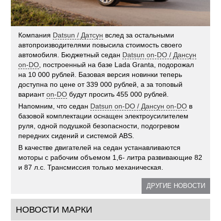
Компания
Datsun / Датсун
вслед за остальными
автопроизводителями повысила стоимость своего
автомобиля. Бюджетный седан
Datsun on-DO / Дансун
on-DO
, построенный на базе Lada Granta, подорожал
на 10 000 рублей. Базовая версия новинки теперь
доступна по цене от 339 000 рублей, а за топовый
вариант
on-DO
будут просить 455 000 рублей.
Напомним, что седан
Datsun on-DO / Дансун on-DO
в
базовой комплектации оснащен электроусилителем
руля, одной подушкой безопасности, подогревом
передних сидений и системой ABS.
В качестве двигателей на седан устанавливаются
моторы с рабочим объемом 1,6- литра развивающие 82
и 87 л.с. Трансмиссия только механическая.
ДРУГИЕ НОВОСТИ
НОВОСТИ МАРКИ