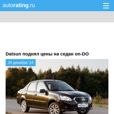
auto
rating
.ru
Datsun поднял цены на седан on-DO
24 декабря '14