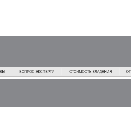
ЙВЫ
ВОПРОС ЭКСПЕРТУ
СТОИМОСТЬ ВЛАДЕНИЯ
О