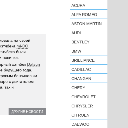
ACURA
ALFA ROMEO
ASTON MARTIN
AUDI
ковала на своей
BENTLEY
хэтчбека
mi-DO
.
BMW
этчбека были
 новинки.
BRILLIANCE
ерный хэтчбек
Datsun
CADILLAC
е будущего года.
итровым бензиновым
CHANGAN
паре с двигателем
, так и
CHERY
CHEVROLET
CHRYSLER
ДРУГИЕ НОВОСТИ
CITROEN
DAEWOO