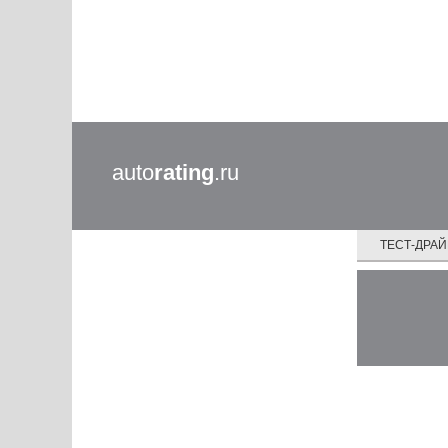
auto
rating
.ru
ТЕСТ-ДРА