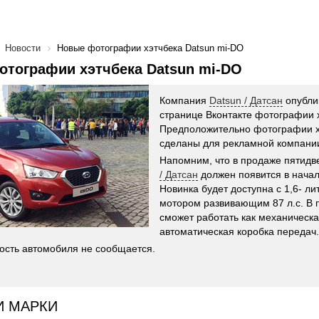
Новости
Новые фотографии хэтчбека Datsun mi-DO
тографии хэтчбека Datsun mi-DO
Компания
Datsun / Датсан
опубли
странице Вконтакте фотографии 
Предположительно фотографии х
сделаны для рекламной компании
Напомним, что в продаже пятидв
/ Датсан
должен появится в начал
Новинка будет доступна с 1,6- л
мотором развивающим 87 л.с. В 
сможет работать как механическая
автоматическая коробка передач.
ость автомобиля не сообщается.
И МАРКИ