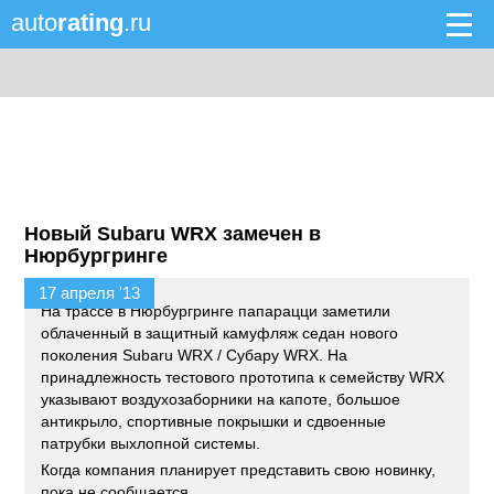
auto
rating
.ru
Новый Subaru WRX замечен в
Нюрбургринге
17 апреля '13
На трассе в Нюрбургринге папарацци заметили
облаченный в защитный камуфляж седан нового
поколения Subaru WRX / Субару WRX. На
принадлежность тестового прототипа к семейству WRX
указывают воздухозаборники на капоте, большое
антикрыло, спортивные покрышки и сдвоенные
патрубки выхлопной системы.
Когда компания планирует представить свою новинку,
пока не сообщается.