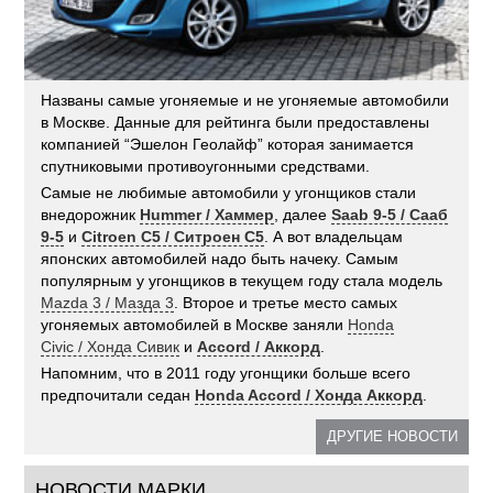
Названы самые угоняемые и не угоняемые автомобили
в Москве. Данные для рейтинга были предоставлены
компанией “Эшелон Геолайф” которая занимается
спутниковыми противоугонными средствами.
Самые не любимые автомобили у угонщиков стали
внедорожник
Hummer / Хаммер
, далее
Saab 9-5 / Сааб
9-5
и
Citroen C5 / Ситроен C5
. А вот владельцам
японских автомобилей надо быть начеку. Самым
популярным у угонщиков в текущем году стала модель
Mazda 3 / Мазда 3
. Второе и третье место самых
угоняемых автомобилей в Москве заняли
Honda
Civic / Хонда Сивик
и
Accord / Аккорд
.
Напомним, что в 2011 году угонщики больше всего
предпочитали седан
Honda Accord / Хонда Аккорд
.
ДРУГИЕ НОВОСТИ
НОВОСТИ МАРКИ