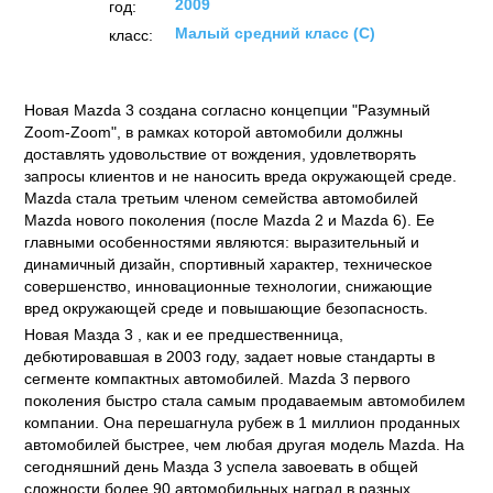
2009
год:
Малый средний класс (C)
класс:
Новая Mazda 3 создана согласно концепции "Разумный
Zoom-Zoom", в рамках которой автомобили должны
доставлять удо­вольствие от вождения, удовлетворять
запросы клиентов и не наносить вреда окружающей среде.
Mazda стала третьим членом семейства автомобилей
Mazda нового поколения (пос­ле Mazda 2 и Mazda 6). Ее
главными особенностями являются: выразительный и
динамичный дизайн, спортивный характер, техническое
совершенство, инновационные технологии, снижающие
вред окружающей среде и повышающие безопасность.
Новая Мазда 3 , как и ее предшественница,
дебютировавшая в 2003 году, задает новые стандарты в
сегменте компактных автомо­билей. Mazda 3 первого
поколения быстро стала самым продавае­мым автомобилем
компании. Она перешагнула рубеж в 1 миллион проданных
автомобилей быстрее, чем любая другая модель Mazda. На
сегодняшний день Мазда 3 успела завоевать в общей
сложности более 90 автомобильных наград в разных