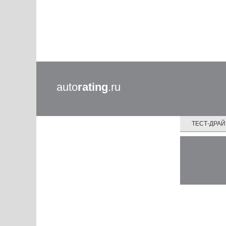
auto
rating
.ru
ТЕСТ-ДРА