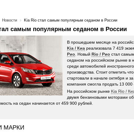
Новости
Kia Rio стал самым популярным седаном в России
стал самым популярным седаном в России
В прошедшем месяце на российс
Kia / Киа
реализовала 7 419 экз
Рио
. Новый
Rio / Рио
стал самы
седаном на российском рынке в 
среди автомобилей иностранного
производства. Стоит отметить чт
стартовали в начале октября и з
компания смогла продать 13 000 
На российском рынке
Kia Rio / К
двумя бензиновыми моторами объ
имость на седан начинается от 459 900 рублей.
И МАРКИ