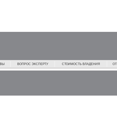
ЙВЫ
ВОПРОС ЭКСПЕРТУ
СТОИМОСТЬ ВЛАДЕНИЯ
О