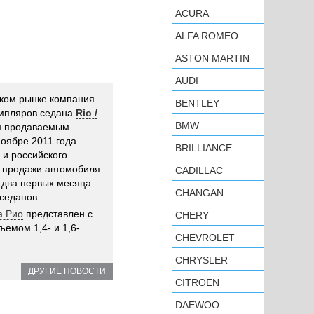
ACURA
ALFA ROMEO
ASTON MARTIN
AUDI
ком рынке компания
BENTLEY
емпляров седана
Rio /
BMW
м продаваемым
ноябре 2011 года
BRILLIANCE
 и российского
о продажи автомобиля
CADILLAC
а два первых месяца
CHANGAN
седанов.
иа Рио
представлен с
CHERY
емом 1,4- и 1,6-
CHEVROLET
CHRYSLER
ДРУГИЕ НОВОСТИ
CITROEN
DAEWOO