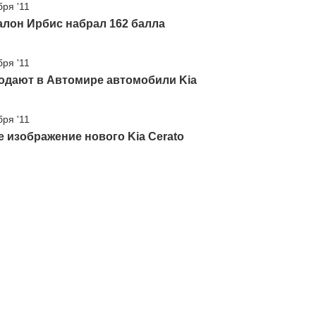
бря '11
лон Ирбис набрал 162 балла
бря '11
одают в Автомире автомобили Kia
бря '11
 изображение нового Kia Cerato