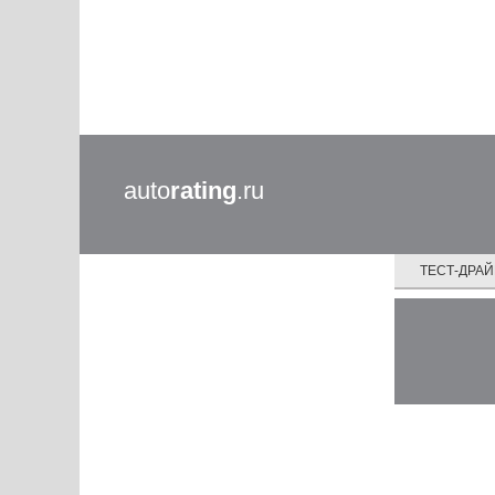
auto
rating
.ru
ТЕСТ-ДРА