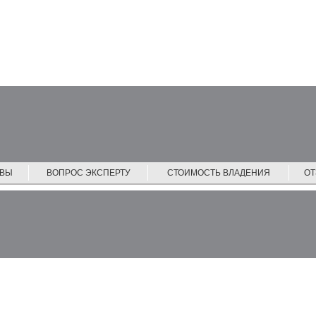
ЙВЫ
ВОПРОС ЭКСПЕРТУ
СТОИМОСТЬ ВЛАДЕНИЯ
О