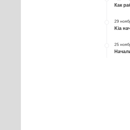
Как р
29 нояб
Kia на
25 нояб
Начал