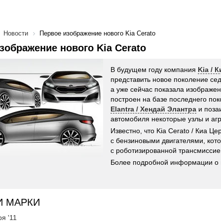
Новости
Первое изображение нового Kia Cerato
зображение нового Kia Cerato
В будущем году компания
Kia / К
представить новое поколение сед
а уже сейчас показала изображе
построен на базе последнего по
Elantra / Хендай Элантра
и поза
автомобиля некоторые узлы и агр
Известно, что Kia Cerato / Киа Це
с бензиновыми двигателями, кото
с роботизированной трансмиссие
Более подробной информации о н
И МАРКИ
ря '11