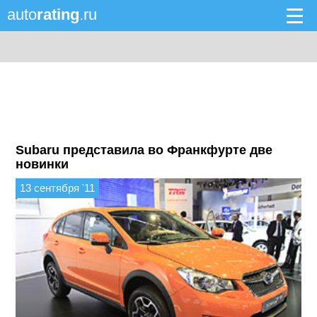
auto
rating
.ru
Subaru представила во Франкфурте две
новинки
13 сентября '11