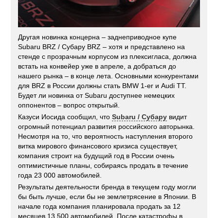
Другая новинка концерна – заднеприводное купе
Subaru BRZ / Субару BRZ – хотя и представлено на
стенде с прозрачным корпусом из плексигласа, должна
встать на конвейер уже в апреле, а добраться до
нашего рынка – в конце лета. Основными конкурентами
для BRZ в России должны стать BMW 1-er и Audi TT.
Будет ли новинка от Subaru доступнее немецких
оппонентов – вопрос открытый.
Казуси Иосида сообщил, что
Subaru / Субару
видит
огромный потенциал развития российского авторынка.
Несмотря на то, что вероятность наступления второго
витка мирового финансового кризиса существует,
компания строит на будущий год в России очень
оптимистичные планы, собираясь продать в течение
года 23 000 автомобилей.
Результаты деятельности бренда в текущем году могли
бы быть лучше, если бы не землетрясение в Японии. В
начале года компания планировала продать за 12
месяцев 13 500 автомобилей. После катастрофы в