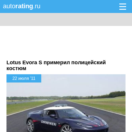
auto
rating
.ru
Lotus Evora S примерил полицейский
костюм
22 июля '11