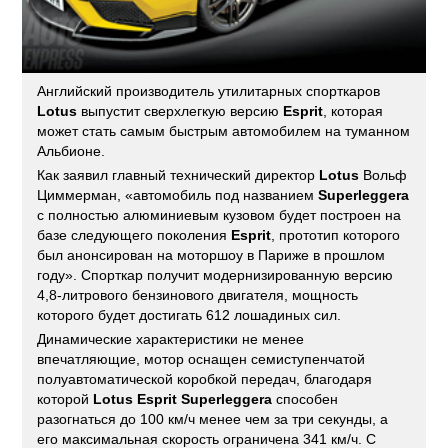
Английский производитель утилитарных спорткаров
Lotus
выпустит сверхлегкую версию
Esprit
, которая
может стать самым быстрым автомобилем на туманном
Альбионе.
Как заявил главный технический директор
Lotus
Вольф
Циммерман, «автомобиль под названием
Superleggera
с полностью алюминиевым кузовом будет построен на
базе следующего поколения
Esprit
, прототип которого
был анонсирован на моторшоу в Париже в прошлом
году». Спорткар получит модернизированную версию
4,8-литрового бензинового двигателя, мощность
которого будет достигать 612 лошадиных сил.
Динамические характеристики не менее
впечатляющие, мотор оснащен семиступенчатой
полуавтоматической коробкой передач, благодаря
которой
Lotus Esprit Superleggera
способен
разогнаться до 100 км/ч менее чем за три секунды, а
его максимальная скорость ограничена 341 км/ч. С