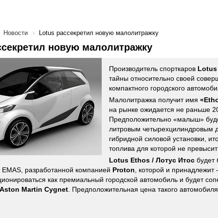
Новости
Lotus рассекретил новую малолитражку
ссекретил новую малолитражку
Производитель спорткаров
Lotus
тайны относительно своей совер
компактного городского автомоби
Малолитражка получит имя
«Eth
на рынке ожидается не раньше 20
Предположительно «малыш» буде
литровым четырехцилиндровым д
гибридной силовой установки, ит
топлива для которой не превысит 
Lotus Ethos / Лотус Итос
будет 
 EMAS, разработанной компанией
Proton
, которой и принадлежит
ционироваться как премиальный городской автомобиль и будет соп
Aston Martin Cygnet
. Предположительная цена такого автомобиля