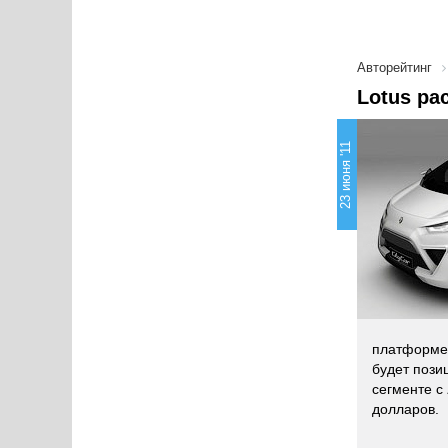
Авторейтинг
Lotus ра
23 июня '11
платформе
будет пози
сегменте с
долларов.