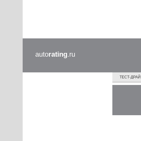
auto
rating
.ru
ТЕСТ-ДРА