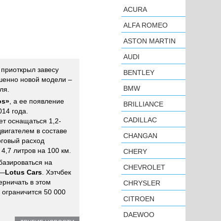
ACURA
ALFA ROMEO
ASTON MARTIN
AUDI
приоткрыл завесу
BENTLEY
шенно новой модели –
BMW
ля.
os»
, а ее появление
BRILLIANCE
14 года.
CADILLAC
т оснащаться 1,2-
вигателем в составе
CHANGAN
оговый расход
4,7 литров на 100 км.
CHERY
базироваться на
CHEVROLET
 —
Lotus Cars
. Хэтчбек
ерничать в этом
CHRYSLER
 ограничится 50 000
CITROEN
DAEWOO