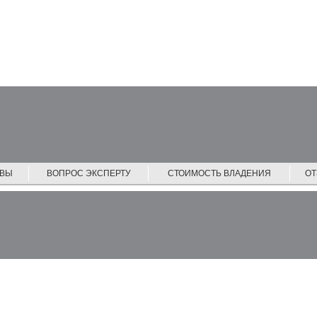
ЙВЫ
ВОПРОС ЭКСПЕРТУ
СТОИМОСТЬ ВЛАДЕНИЯ
О