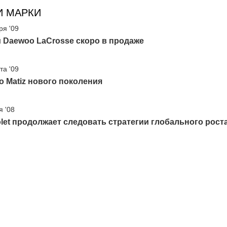
И МАРКИ
ря '09
 Daewoo LaCrosse скоро в продаже
та '09
 Matiz нового поколения
я '08
let продолжает следовать стратегии глобального роста