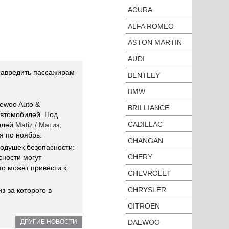
ACURA
ALFA ROMEO
ASTON MARTIN
AUDI
навредить пассажирам
BENTLEY
BMW
ewoo Auto &
BRILLIANCE
автомобилей. Под
CADILLAC
билей
Matiz / Матиз
,
я по ноябрь.
CHANGAN
подушек безопасности:
CHERY
сности могут
то может привести к
CHEVROLET
CHRYSLER
з-за которого в
CITROEN
ДРУГИЕ НОВОСТИ
DAEWOO