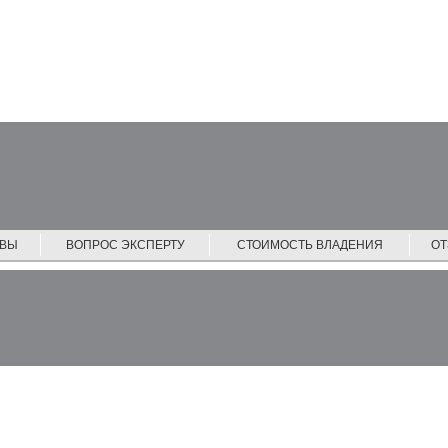
ЙВЫ
ВОПРОС ЭКСПЕРТУ
СТОИМОСТЬ ВЛАДЕНИЯ
О