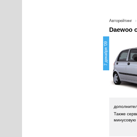
Авторейтинг
Daewoo о
7 декабря '09
дополните
Также серв
минусовую 