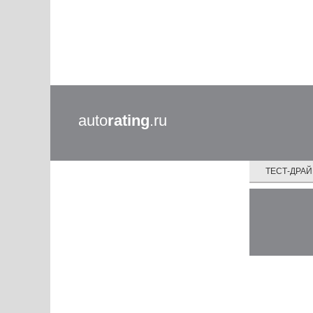
auto
rating
.ru
ТЕСТ-ДРА