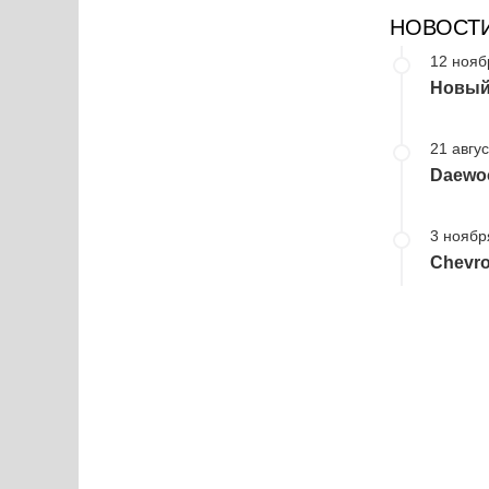
НОВОСТ
12 нояб
Новый
21 авгус
Daewoo
3 ноябр
Chevro