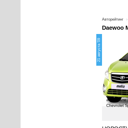
Авторейтинг
Daewoo M
21 августа '09
а в начале
Chevrolet 