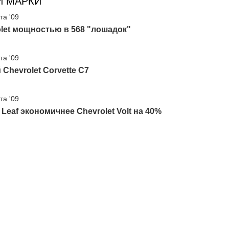
И МАРКИ
та '09
let мощностью в 568 "лошадок"
та '09
Chevrolet Corvette C7
та '09
 Leaf экономичнее Chevrolet Volt на 40%