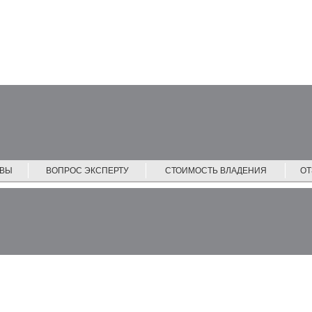
ЙВЫ
ВОПРОС ЭКСПЕРТУ
СТОИМОСТЬ ВЛАДЕНИЯ
О