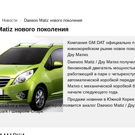
Новости
Daewoo Matiz нового поколения
atiz нового поколения
Компания GM DAT официально п
южнокорейском рынке новое поко
Дэу Матиз.
Daewoo Matiz / Дэу Матиз получи
бензиновый двигатель мощность
работающий в паре с четырехсту
автоматической коробкой передач
Матиз с механической коробкой б
начале следующего года.
Продажи новинки в Южной Корее 
 2010-го у европейских дилеров появится аналог Daewoo Matiz / Дэу
Spark / Шевроле Спарк.