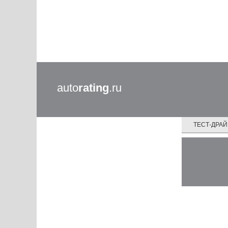
auto
rating
.ru
ТЕСТ-ДРА