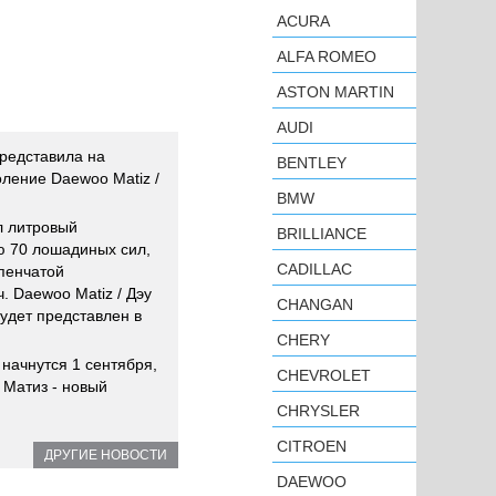
ACURA
ALFA ROMEO
ASTON MARTIN
AUDI
редставила на
BENTLEY
ление Daewoo Matiz /
BMW
л литровый
BRILLIANCE
ю 70 лошадиных сил,
CADILLAC
пенчатой
. Daewoo Matiz / Дэу
CHANGAN
удет представлен в
CHERY
начнутся 1 сентября,
CHEVROLET
 Матиз - новый
CHRYSLER
CITROEN
ДРУГИЕ НОВОСТИ
DAEWOO