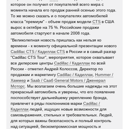
которое он получил от покупателей всего мира с
момента начала его продаж ранней осенью этого года.
То же можно сказать и о покупателях автомобилей
класса "премиум" - объем продаж модели
CTS
в США
вырос в октябре на 75 %. Российские продажи
автомобиля стартуют в начале 2008 года.
"Великолепная новость пришлась как нельзя ко
времени - к моменту официальной презентации нового
Cadillac CTS / Кадиллак CTS
в России и в самый разгар
"Cadillac CTS Tour", мероприятия, которое охватывает
все дилерские центры
Cadillac / Кадиллак
по всей
России - отметил Андрей Колоссов, Директор по
продажам и маркетингу
Cadillac / Кадиллак
,
Hummer /
Хаммер
и
Saab / Сааб
General Motors / Дженерал
Моторс
. Мы возлагаем очень большие надежды на этот
прекрасный автомобиль и уверены, что его появление
поспособствует дальнейшему укреплению брэнда,
привлечет в ряды поклонников марки
Cadillac /
Кадиллак
людей, ищущих новые возможности для
самовыражения, стильных и требовательных. Людей,
для которых важны безопасность и полный контроль
над ситуацией, бескомпромиссная мощность и