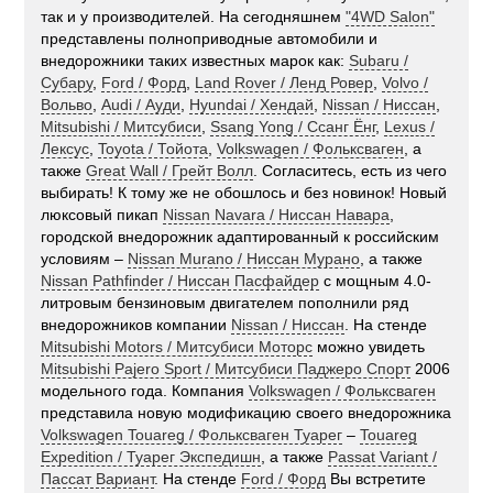
так и у производителей. На сегодняшнем
"4WD Salon"
представлены полноприводные автомобили и
внедорожники таких известных марок как:
Subaru /
Субару
,
Ford / Форд
,
Land Rover / Ленд Ровер
,
Volvo /
Вольво
,
Audi / Ауди
,
Hyundai / Хендай
,
Nissan / Ниссан
,
Mitsubishi / Митсубиси
,
Ssang Yong / Ссанг Ёнг
,
Lexus /
Лексус
,
Toyota / Тойота
,
Volkswagen / Фольксваген
, а
также
Great Wall / Грейт Волл
. Согласитесь, есть из чего
выбирать! К тому же не обошлось и без новинок! Новый
люксовый пикап
Nissan Navara / Ниссан Навара
,
городской внедорожник адаптированный к российским
условиям –
Nissan Murano / Ниссан Мурано
, а также
Nissan Pathfinder / Ниссан Пасфайдер
с мощным 4.0-
литровым бензиновым двигателем пополнили ряд
внедорожников компании
Nissan / Ниссан
. На стенде
Mitsubishi Motors / Митсубиси Моторс
можно увидеть
Mitsubishi Pajero Sport / Митсубиси Паджеро Спорт
2006
модельного года. Компания
Volkswagen / Фольксваген
представила новую модификацию своего внедорожника
Volkswagen Touareg / Фольксваген Туарег
–
Touareg
Expedition / Туарег Экспедишн
, а также
Passat Variant /
Пассат Вариант
. На стенде
Ford / Форд
Вы встретите