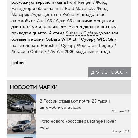
роскошную версию пикапа
Ford Ranger / Форд
Рейнджер
и обновленный
Ford Maverick / Форд
Маверик
.
Ауди Центр на Рублевке
представил
автомобили
Audi А6 / Ауди А6
с новыми мощными
двигателями и, конечно же, с легендарным полным
приводом quattro. А стенд
Subaru / Субару
украсили
боевые машины Subaru WRX Sti / Субару WRX Sti и
новые
Subaru Forester / Субару Форестер
,
Legacy /
Легаси
и
Outback / Аутбэк
2006 модельного года.
[gallery]
ДРУГИЕ НОВОСТИ
НОВОСТИ МАРКИ
В России отзывают почти 25 тысяч
автомобилей Subaru
21 июня '17
Фото нового кроссовера Range Rover
Velar
1 марта '17