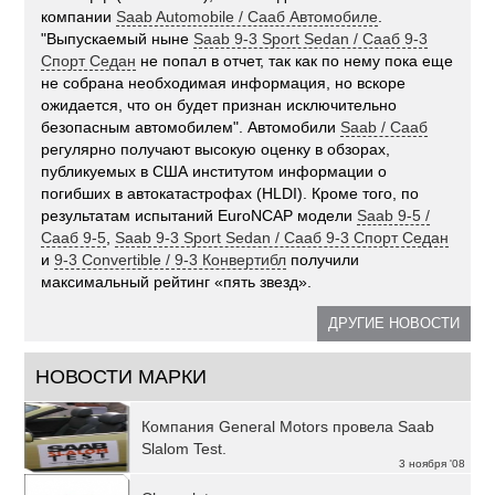
компании
Saab Automobile / Сааб Автомобиле
.
"Выпускаемый ныне
Saab 9-3 Sport Sedan / Сааб 9-3
Спорт Седан
не попал в отчет, так как по нему пока еще
не собрана необходимая информация, но вскоре
ожидается, что он будет признан исключительно
безопасным автомобилем". Автомобили
Saab / Сааб
регулярно получают высокую оценку в обзорах,
публикуемых в США институтом информации о
погибших в автокатастрофах (HLDI). Кроме того, по
результатам испытаний EuroNCAP модели
Saab 9-5 /
Сааб 9-5
,
Saab 9-3 Sport Sedan / Сааб 9-3 Спорт Седан
и
9-3 Convertible / 9-3 Конвертибл
получили
максимальный рейтинг «пять звезд».
ДРУГИЕ НОВОСТИ
НОВОСТИ МАРКИ
Компания General Motors провела Saab
Slalom Test.
3 ноября '08