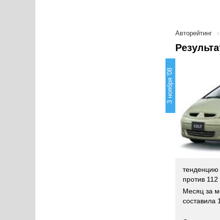
Авторейтинг
Результа
3 ноября '08
тенденцию 
против 112 
Месяц за м
составила 