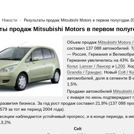
Новости
Результаты продаж Mitsubishi Motors в первом полугодии 20
ты продаж Mitsubishi Motors в первом полуг
Объем продаж
Mitsubishi Motors
составил 137 088 автомобилей. Т
— Россия, Германия и Великобри
Германии увеличились на 43%. 
Кольт
,
Lancer / Лансер
и
L200
. Хо
Grandis / Грандис
. Новый
Colt / К
автомобилей, доля в сегменте B 
1,5%.
Продажи автомобилей
Mitsubishi
с января по июнь подтверждают 
развития бизнеса. За год рост продаж составил 21,8% (137 088 п
579 за тот же период 2004 года).
есяцем наблюдается устойчивый прогресс, и в конце периода, в ию
13,2%.
Colt