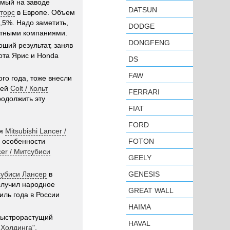
емый на заводе
DATSUN
оторс
в Европе. Объем
,5%. Надо заметить,
DODGE
атными компаниями.
DONGFENG
ший результат, заняв
йота Ярис и Honda
DS
FAW
ого года, тоже внесли
лей
Colt / Кольт
FERRARI
родолжить эту
FIAT
FORD
ся
Mitsubishi Lancer /
в особенности
FOTON
cer / Митсубиси
GEELY
тсубиси Лансер
в
GENESIS
олучил народное
GREAT WALL
иль года в России
HAIMA
быстрорастущий
HAVAL
 Холдинга"
,