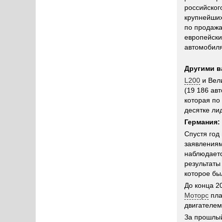
российског
крупнейших
по продажа
европейск
автомобиля
Другими в
L200
и Вел
(19 186 ав
которая по
десятке ли
Германия:
Cпустя год
заявления
наблюдаетс
результаты
которое бы
До конца 2
Моторс
пла
двигателем
За прошлый