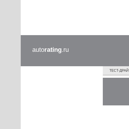
auto
rating
.ru
ТЕСТ-ДРА