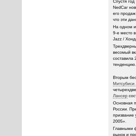
Спустя год
NedCar но
его продаж
что эти да
На одном и
9-е место 
Jazz / Хонд
Трехдверн
весомый вк
составила 
тенденцию
Вторым бе
Митсубиси
четырехдве
Лансер
сос
Основная п
России. Пр
призвание 
2005».
Главными ф
рынок и пр