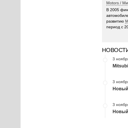
Motors / М
В 2005 фи
автомобиле
развитию
M
период с 2
НОВОСТ
3 ноябр
Mitsub
3 ноябр
Новый 
3 ноябр
Новый 