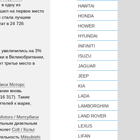
 в одну из
HAWTAI
шел на первое место
HONDA
я стала лучшим
ат в 24 726
HOWER
HYUNDAI
INFINITI
и
увеличились на 3%
ISUZU
ки в Великобритании,
т третье место в
JAGUAR
JEEP
убиси Моторс
KIA
ании вновь
LADA
16 317). Такие
телей к марке,
LAMBORGHINI
LAND ROVER
 Motors / Митсубиси
сильным дизельным
LEXUS
риолет
Colt / Кольт
.
LIFAN
ятельность
Mitsubishi