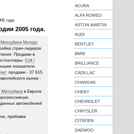
ACURA
ALFA ROMEO
05 года.
ASTON MARTIN
одии 2005 года.
AUDI
 / Митсубиси Моторс
BENTLEY
ройка стран-лидеров
BMW
тания. Продажи в
Бестселлеры:
Colt /
BRILLIANCE
рошие показатели
ольт
: продажи - 37 615
CADILLAC
европейского рынка -
CHANGAN
 / Митсубиси
в Европе
CHERY
прогрессивную
CHEVROLET
роданных автомобилей
CHRYSLER
не, прибавка
CITROEN
DAEWOO