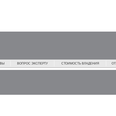
ЙВЫ
ВОПРОС ЭКСПЕРТУ
СТОИМОСТЬ ВЛАДЕНИЯ
О