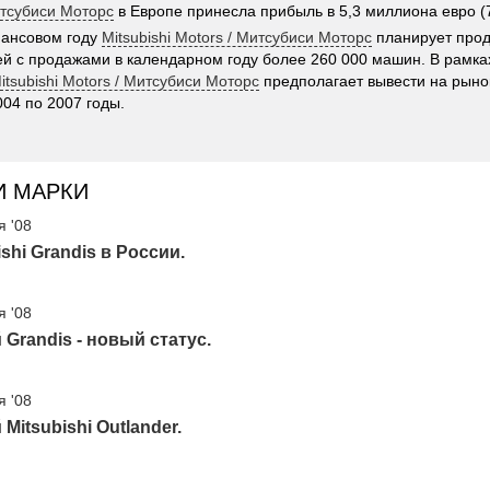
итсубиси Моторс
в Европе принесла прибыль в 5,3 миллиона евро (7
нансовом году
Mitsubishi Motors / Митсубиси Моторс
планирует прод
й с продажами в календарном году более 260 000 машин. В рамка
itsubishi Motors / Митсубиси Моторс
предполагает вывести на рыно
004 по 2007 годы.
И МАРКИ
я '08
ishi Grandis в России.
я '08
Grandis - новый статус.
я '08
Mitsubishi Outlander.