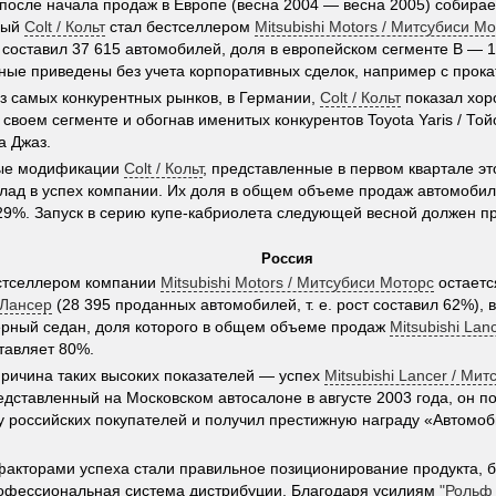
 после начала продаж в Европе (весна 2004 — весна 2005) собира
вый
Colt / Кольт
стал бестселлером
Mitsubishi Motors / Митсубиси М
 составил 37 615 автомобилей, доля в европейском сегменте B — 1
нные приведены без учета корпоративных сделок, например с прок
з самых конкурентных рынков, в Германии,
Colt / Кольт
показал хоро
в своем сегменте и обогнав именитых конкурентов Toyota Yaris / То
а Джаз.
ые модификации
Colt / Кольт
, представленные в первом квартале эт
лад в успех компании. Их доля в общем объеме продаж автомоби
29%. Запуск в серию купе-кабриолета следующей весной должен п
.
Россия
стселлером компании
Mitsubishi Motors / Митсубиси Моторс
остает
 Лансер
(28 395 проданных автомобилей, т. е. рост составил 62%), 
рный седан, доля которого в общем объеме продаж
Mitsubishi Lan
тавляет 80%.
ричина таких высоких показателей — успех
Mitsubishi Lancer / Ми
едставленный на Московском автосалоне в августе 2003 года, он п
у российских покупателей и получил престижную награду «Автомоб
акторами успеха стали правильное позиционирование продукта, 
офессиональная система дистрибуции. Благодаря усилиям
"Рольф