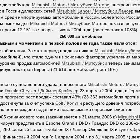
о дистрибутора
Mitsubishi Motors / Митсубиси Моторс
, построившего
 в России дилерских сетей
Mitsubishi Lancer / Митсубиси Лансер
вы
м среди импортируемых автомобилей в России. Более того, Росси
им рынком для
Mitsubishi Motors / Митсубиси Моторс
показав результ
 против 12 151 за январь — июнь 2004 года (рост составил 103%).
260 000 автомобилей
ажными моментами в первой половине года также являются:
икобритания. За этот период продажи пикапа
Mitsubishi / Митсубис
томобилей), что стало одним из основных факторов укрепления мар
 уровню продаж автомобилей
Mitsubishi / Митсубиси
теперь занимае
дирующих стран Европы (21 618 автомобилей, рост 18%)
 после существенного удара, нанесенного
Mitsubishi Motors / Митс
ми
DaimlerChrysler / ДаймлерКрайслер
23 апреля 2004 года, в Герм
я прогресс: рост продаж составил 43% (23 363 автомобиля против 
 достигнуты за счет успеха
Colt / Кольт
и растущего доверия потреби
ло подтверждено недавними независимыми опросами клиентов.
005 финансового года (заканчивается в 31 марта 2006 г.)
Mitsubishi
нирует представить в Европе Grandis DI-D / Грандис DI-D со 136-
, 280-сильный Lancer Evolution IX / Лансер Эволюшн IX и купе-каб
 финансовый 2004 год (с 1 апреля 2004 г. по 31 марта 2005 г.) де