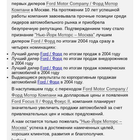
первых дилеров
Ford Motor Company / Форд Мотор
Компани
в Москве. На протяжении 10 лет успешной
работы компания завоевывала прочные позиции среди
лидеров автомобильного рынка и приобрела
безупречную репутацию. Подтверждением тому стало
признание
"Нью-Йорк Моторс – Москва"
лучшим
дилером
Ford / Форд
по итогам 2004 года сразу в
четырех номинациях:
Лучший дилер
Ford / Форд
по итогам продаж в 2004 году
Лучший дилер
Ford / Форд
по итогам продаж внедорожников
в 2004 году
Лучший дилер
Ford / Форд
по итогам продаж коммерческих
автомобилей в 2004 году
Выдающиеся результаты по корпоративным продажам
автомобилей
Ford / Форд
в 2004 году.
В наступившем году, с переходом
Ford Motor Company /
Форд Мотор Компани
на долларовые цены и появления
Ford Focus II / Форд Фокус II
, компания планирует
значительно увеличить продажи автомобилей за счет
привлекательных цен и новых предложений.
А нам остается только пожелать
"Нью-Йорк Моторс –
Москва"
успеха в достижении намеченных целей,
хороших клиентов, развития и благополучия.