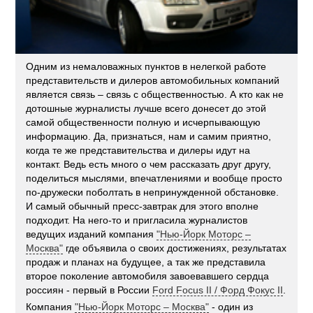
Одним из немаловажных пунктов в нелегкой работе
представительств и дилеров автомобильных компаний
является связь – связь с общественностью. А кто как не
дотошные журналисты лучше всего донесет до этой
самой общественности полную и исчерпывающую
информацию. Да, признаться, нам и самим приятно,
когда те же представительства и дилеры идут на
контакт. Ведь есть много о чем рассказать друг другу,
поделиться мыслями, впечатлениями и вообще просто
по-дружески поболтать в непринужденной обстановке.
И самый обычный пресс-завтрак для этого вполне
подходит. На него-то и пригласила журналистов
ведущих изданий компания
"Нью-Йорк Моторс –
Москва"
где объявила о своих достижениях, результатах
продаж и планах на будущее, а так же представила
второе поколение автомобиля завоевавшего сердца
россиян - первый в России
Ford Focus II / Форд Фокус II
.
Компания
"Нью-Йорк Моторс – Москва"
- один из