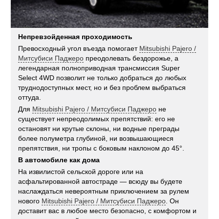
Непревзойденная проходимость
Превосходный угол въезда помогает
Mitsubishi Pajero /
Митсубиси Паджеро
преодолевать бездорожье, а
легендарная полноприводная трансмиссия Super
Select 4WD позволит не только добраться до любых
труднодоступных мест, но и без проблем выбраться
оттуда.
Для
Mitsubishi Pajero / Митсубиси Паджеро
не
существует непреодолимых препятствий: его не
остановят ни крутые склоны, ни водные преграды
более полуметра глубиной, ни возвышающиеся
препятствия, ни тропы с боковым наклоном до 45°.
В автомобиле как дома
На извилистой сельской дороге или на
асфальтированной автостраде — всюду вы будете
наслаждаться невероятным приключением за рулем
нового
Mitsubishi Pajero / Митсубиси Паджеро
. Он
доставит вас в любое место безопасно, с комфортом и