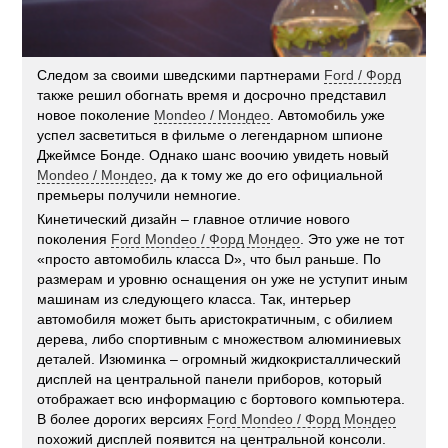
Следом за своими шведскими партнерами
Ford / Форд
также решил обогнать время и досрочно представил
новое поколение
Mondeo / Мондео
. Автомобиль уже
успел засветиться в фильме о легендарном шпионе
Джеймсе Бонде. Однако шанс воочию увидеть новый
Mondeo / Мондео
, да к тому же до его официальной
премьеры получили немногие.
Кинетический дизайн – главное отличие нового
поколения
Ford Mondeo / Форд Мондео
. Это уже не тот
«просто автомобиль класса D», что был раньше. По
размерам и уровню оснащения он уже не уступит иным
машинам из следующего класса. Так, интерьер
автомобиля может быть аристократичным, c обилием
дерева, либо спортивным с множеством алюминиевых
деталей. Изюминка – огромный жидкокристаллический
дисплей на центральной панели приборов, который
отображает всю информацию с бортового компьютера.
В более дорогих версиях
Ford Mondeo / Форд Мондео
похожий дисплей появится на центральной консоли.