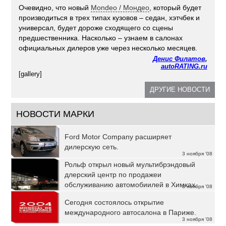
Очевидно, что новый
Mondeo / Мондео
, который будет
производиться в трех типах кузовов – седан, хэтчбек и
универсал, будет дороже сходящего со сцены
предшественника. Насколько – узнаем в салонах
официальных дилеров уже через несколько месяцев.
Денис Филатов
,
autoRATING.ru
[gallery]
ДРУГИЕ НОВОСТИ
НОВОСТИ МАРКИ
Ford Motor Company расширяет
дилерскую сеть.
3 ноября '08
Рольф открыл новый мультибрэндовый
длерский центр по продажеи
обслуживанию автомобиилей в Химках.
3 ноября '08
Сегодня состоялось открытие
международного автосалона в Париже.
3 ноября '08