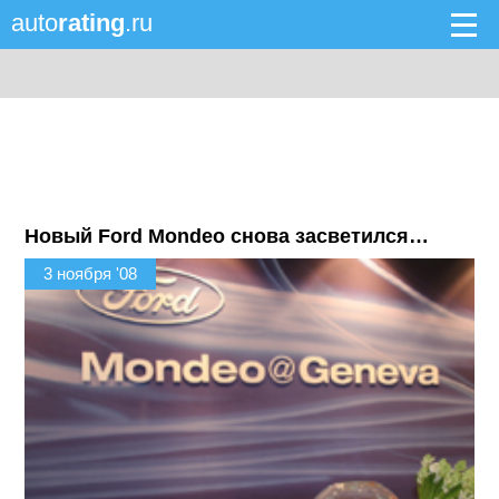
auto
rating
.ru
Новый Ford Mondeo снова засветился…
3 ноября '08