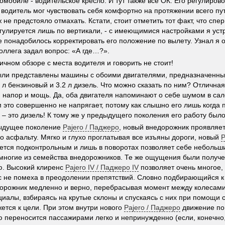
омобиле - водительское кресло. И тут также все ОК. Его регулиров
ы водитель мог чувствовать себя комфортно на протяжении всего пут
не предстояло отмахать. Кстати, стоит отметить тот факт, что спе
егулируется лишь по вертикали, - с имеющимися настройками я устр
е понадобилось корректировать его положение по вылету. Узнал я о
коллега задал вопрос: «А где…?».
ичном обзоре с места водителя и говорить не стоит!
ыли представлены машины с обоими двигателями, предназначенны
8 л бензиновый и 3.2 л дизель. Что можно сказать по ним? Отлична
я напор и мощь. Да, оба двигателя напоминают о себе шумом в сал
 это совершенно не напрягает, потому как слышно его лишь когда п
ь – это дизель! К тому же у предыдущего поколения его работу был
дыдущее поколение
Pajero / Паджеро
, новый внедорожник проявляе
о асфальту. Мягко и глухо проглатывая все изъяны дороги, новый
P
ается подконтрольным и лишь в поворотах позволяет себе небольшие
многие из семейства внедорожников. Те же ощущения были получе
ю. Высокий клиренс
Pajero IV / Паджеро IV
позволяет очень многое,
с не помеха в преодолении препятствий. Словно подбирающийся к
орожник медленно и верно, перебрасывая момент между колесами
алы, взбираясь на крутые склоны и спускаясь с них при помощи с
жется к цели. При этом внутри нового
Pajero / Паджеро
движение по
 переносится пассажирами легко и непринужденно (если, конечно,