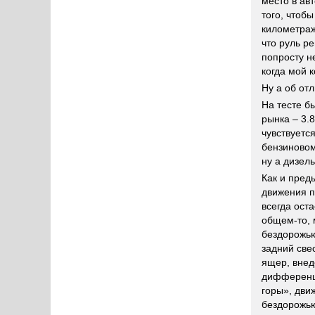
место в авт
того, чтоб
километраж 
что руль р
попросту н
когда мой 
Ну а об отл
На тесте б
рынка – 3.
чувствуетс
бензиновом
ну а дизел
Как и пре
движения п
всегда ост
общем-то, 
бездорожь
задний све
ящер, внед
дифференци
горы», дви
бездорожью