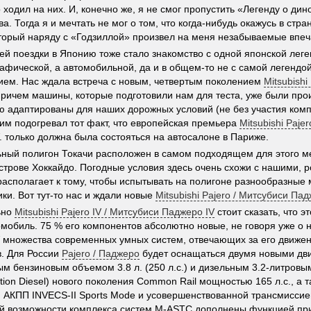
 ходил на них. И, конечно же, я не смог пропустить «Легенду о ди
а. Тогда я и мечтать не мог о том, что когда-нибудь окажусь в стра
торый наряду с «Годзиллой» произвел на меня незабываемые впеч
й поездки в Японию тоже стало знакомство с одной японской леге
афической, а автомобильной, да и в общем-то не с самой легендой,
ем. Нас ждала встреча с новым, четвертым поколением
Mitsubishi
Причем машины, которые подготовили нам для теста, уже были про
ю адаптированы для наших дорожных условий (не без участия ко
ним подогревал тот факт, что европейская премьера
Mitsubishi Paje
. только должна была состояться на автосалоне в Париже.
ный полигон Токачи расположен в самом подходящем для этого м
строве Хоккайдо. Погодные условия здесь очень схожи с нашими, р
асполагает к тому, чтобы испытывать на полигоне разнообразные 
ки. Вот тут-то нас и ждали новые
Mitsubishi Pajero / Митсубиси Па
ьно
Mitsubishi Pajero IV / Митсубиси Паджеро IV
стоит сказать, что э
омобиль. 75 % его компонентов абсолютно новые, не говоря уже о 
множества современных умных систем, отвечающих за его движен
. Для России
Pajero / Паджеро
будет оснащаться двумя новыми дви
м бензиновым объемом 3.8 л. (250 л.с.) и дизельным 3.2-литровы
ection Diesel) нового поколения Common Rail мощностью 165 л.с., а 
 АКПП INVECS-II Sports Mode и усовершенствованной трансмиссие
орой возможности комплекса систем M-ASTC дополнены функцией п