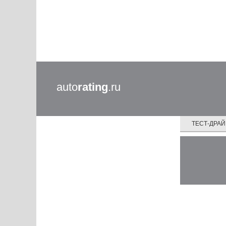
auto
rating
.ru
ТЕСТ-ДРА