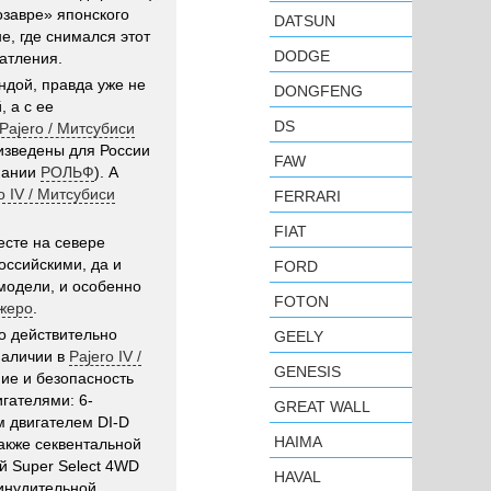
нозавре» японского
DATSUN
не, где снимался этот
DODGE
атления.
ндой, правда уже не
DONGFENG
 а с ее
DS
 Pajero / Митсубиси
изведены для России
FAW
мпании
РОЛЬФ
). А
ro IV / Митсубиси
FERRARI
FIAT
есте на севере
оссийскими, да и
FORD
модели, и особенно
FOTON
джеро
.
то действительно
GEELY
наличии в
Pajero IV /
GENESIS
ие и безопасность
гателями: 6-
GREAT WALL
м двигателем DI-D
HAIMA
также секвентальной
й Super Select 4WD
HAVAL
ринудительной