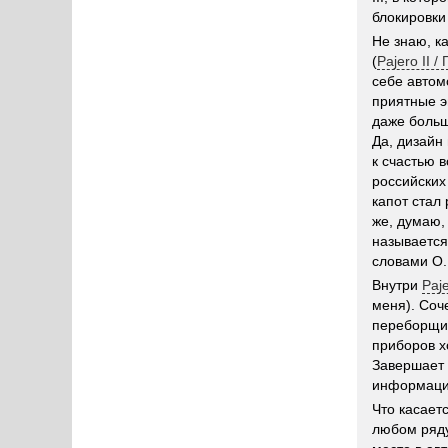
блокировки
Не знаю, к
(
Pajero II /
себе автом
приятные э
даже больш
Да, дизайн 
к счастью 
российских
капот стал
же, думаю,
называется
словами О.
Внутри
Paj
меня). Соч
переборщил
приборов х
Завершает 
информация
Что касаетс
любом ряду