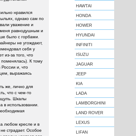
HAWTAI
сильно нравился
HONDA
рыльях, однако сам по
ывали уважение и
HOWER
л меня равнодушным и
HYUNDAI
чше было с горбами.
изайнеры не угождают,
INFINITI
омендовал себя у
ISUZU
 из-за того, что
а поменялась). К тому
JAGUAR
 России и, что
бщем, выражаясь
JEEP
KIA
ть же, лично для
ь, что с чем-то
LADA
 ощупь. Шкалы
LAMBORGHINI
а в использовании.
 необходимая
LAND ROVER
LEXUS
на любом кресле и в
не страдает. Особое
LIFAN