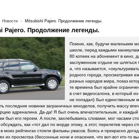
Новости
Mitsubishi Pajero. Продолжение легенды.
hi Pajero. Продолжение легенды.
Помню, как, будучи маленьким ма
школе, перед каждыми каникулам
80 копеек на абонемент в кино, д
заслуженном отдыхе не шляться 
а, что называется, «окультуриват
родного города, просматривая 
разных народов мира, показ кото
те времена был крайне ограничен
в счет видеосалона, в который из
не попадал) был единственным м
ть последние новинки заграничных киноделов, получить массу впеча
рцию адреналина. Да-да! Я был очень впечатлительным, и кажды
сам был его героем. А после, захлебываясь словами, мог часами ст
обсуждать, как «тот дал по морде этому, а этот, перелетев через ст
в моих рейтингах стояли фильмы ужасов. Боясь и прекрасно догад
ях их просмотра (бессонные ночи и опасения, что вот-вот кто-то вы