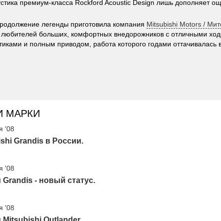
устика премиум-класса Rockford Acoustic Design лишь дополняет 
продолжение легенды приготовила компания
Mitsubishi Motors / Ми
 любителей больших, комфортных внедорожников с отличными хо
тиками и полным приводом, работа которого годами оттачивалась в
И МАРКИ
я '08
ishi Grandis в России.
я '08
Grandis - новый статус.
я '08
Mitsubishi Outlander.