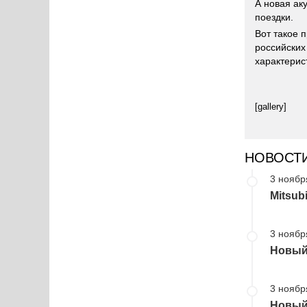
А новая ак
поездки.
Вот такое 
российских
характерис
[gallery]
НОВОСТ
3 ноябр
Mitsub
3 ноябр
Новый 
3 ноябр
Новый 