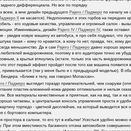
 заднего дифференциала. Но все по порядку.
ак всем, а мне дизайн предыдущего
Pajero / Паджеро
по началу не 
 Паджеро II
не касается). Недопонимал я этих горбов на передних к
обиль - его ходовые качества, управление и огромный салон - выз
моции. Изменившись, дизайн
Pajero IV / Паджеро IV
, также остави
е - увидев новую машину из автобуса, я про себя подумал, что лу
штука такая – кому-то нравится, а кому-то нет, правда, тех, кому д
всегда меньшинство. Да и сам
Pajero / Паджеро
давно хорошо зарек
 любителей внедорожников, поэтому в его аудитории точно не убудет
 ровным, а крылья втянулись (кстати, только эта часть внедорожник
 что этот первый эффект пройдет после того как машина появится в
, примелькается (так у меня было и с предыдущей моделью). В о
 Бендера: «Ближе к телу, как говорил Мопассан».
ero / Паджеро
выглядит гораздо привлекательней, чем снаружи (опя
етание пластик-алюминий-кожа-дерево оптимальное и нельзя сказат
и. Все материалы качественные и приятные, как на вид, так и на
орошо читаемы, а центральная консоль управления проста и удобн
картину торпедо - цветной дисплейчик, на который выводится вся
 с бортового компьютера.
я простора в салоне, то его тут в избытке! Усесться удобно можно 
. При этом вместимость багажного отсека автомобиля совершенно 