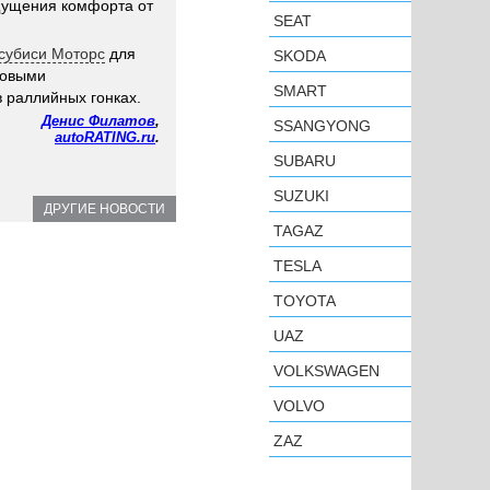
ощущения комфорта от
SEAT
тсубиси Моторс
для
SKODA
довыми
SMART
 раллийных гонках.
Денис Филатов
,
SSANGYONG
autoRATING.ru
.
SUBARU
SUZUKI
ДРУГИЕ НОВОСТИ
TAGAZ
TESLA
TOYOTA
UAZ
VOLKSWAGEN
VOLVO
ZAZ