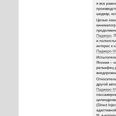
я все равно
производств
шедевр, ко
Целью наше
кинематогр
продолжени
Паджеро
. 
и полность
интерес к 
Паджеро IV
Испытатель
Японии – о
рельефец р
внедорожни
Относител
другой авт
Паджеро IV
пассажиров
цилиндровы
(Direct Inj
адаптивной
III, в кот