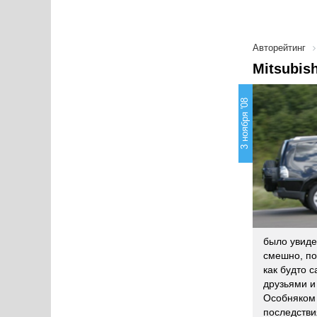
Авторейтинг
Mitsubis
3 ноября '08
было увиде
смешно, по
как будто 
друзьями и 
Особняком 
последстви