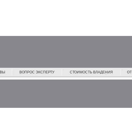
ЙВЫ
ВОПРОС ЭКСПЕРТУ
СТОИМОСТЬ ВЛАДЕНИЯ
О