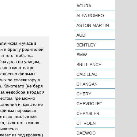
ACURA
ALFA ROMEO
ASTON MARTIN
AUDI
льчиком и учась в
BENTLEY
и я брал у родителей
BMW
ля того чтобы на
без дела по улицам,
BRILLIANCE
ься» в кинотеатре
ежедневно фильмы
CADILLAC
рых по телевизору в
CHANGAN
. Кинотеатр (не беря
-за недобора в годах я
CHERY
естом, где можно
CHEVROLET
тлений и, как это не
й фильм переживал,
CHRYSLER
оять со школьными
ол, вылетел в окно».
CITROEN
ываясь о
DAEWOO
лезет из под кровати)