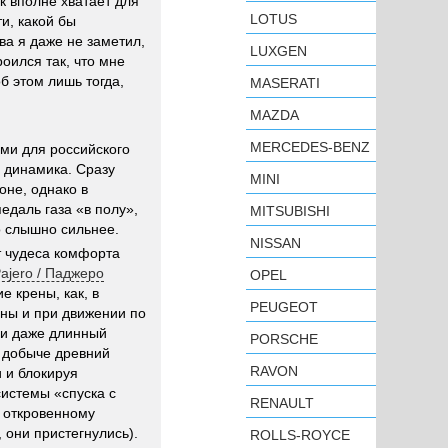
ок вполне хватает для
LOTUS
и, какой бы
рва я даже не заметил,
LUXGEN
оился так, что мне
б этом лишь тогда,
MASERATI
MAZDA
MERCEDES-BENZ
ми для российского
я динамика. Сразу
MINI
оне, однако в
едаль газа «в полу»,
MITSUBISHI
о слышно сильнее.
NISSAN
т чудеса комфорта
ajero / Паджеро
OPEL
 крены, как, в
PEUGEOT
ны и при движении по
 и даже длинный
PORSCHE
 добыче древний
RAVON
 и блокируя
истемы «спуска с
RENAULT
 откровенному
 они пристегнулись).
ROLLS-ROYCE