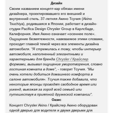
Дизайн
Своим названием концепт-кар обязан имени
дизайнера, проектировавшего его внешний и
внутренний стиль. 37-летняя Акино Тсучия (Akino
Tsuchiya), родившаяся в Японии, работает в дизайн-
студии Pacifica Design Chrysler Group в Карлсбаде,
Калифорния. Имя Акино означает «осеннее поле».
Ощущение безмятежности, навеваемое этими словами,
проходит главной темой через все элементы дизайна
автомобиля.
"Я стремилась к тому, чтобы интерьер
автомобиля, наполненный элегантными и
характерными для бренда
Chrysler
/
Крайслер
формами, вызывал ощущение умиротворения, словно
гостиная комната в доме"
, - говорит Тсучия.
"Мы
очень хотели добиться домашнего комфорта в
салоне автомобиля». Тсучия также добавила, что
некоторые японцы проводят свободное время или
уикенд, выезжая за город всей семьей или
путешествуя в приятной дружеской компании"
.
Оазис
Концепт Chrysler Akino / Крайслер Акино оборудован
одной дверью для водителя и двумя дверьми для