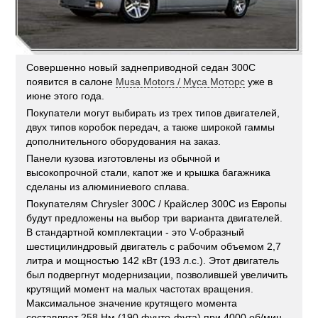
Совершенно новый заднеприводной седан 300C
появится в салоне
Musa Motors / Муса Моторс
уже в
июне этого года.
Покупатели могут выбирать из трех типов двигателей,
двух типов коробок передач, а также широкой гаммы
дополнительного оборудования на заказ.
Панели кузова изготовлены из обычной и
высокопрочной стали, капот же и крышка багажника
сделаны из алюминиевого сплава.
Покупателям Chrysler 300C / Крайслер 300С из Европы
будут предложены на выбор три варианта двигателей.
В стандартной комплектации - это V-образный
шестицилиндровый двигатель с рабочим объемом 2,7
литра и мощностью 142 кВт (193 л.с.). Этот двигатель
был подвергнут модернизации, позволившей увеличить
крутящий момент на малых частотах вращения.
Максимальное значение крутящего момента
составляет 258 Нм (190 фунто-фута) при 4000 об/мин.