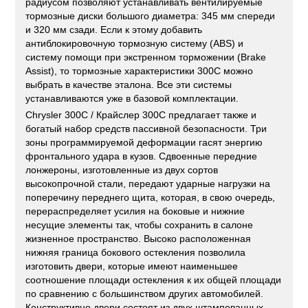
радиусом позволяют устанавливать вентилируемые
тормозные диски большого диаметра: 345 мм спереди
и 320 мм сзади. Если к этому добавить
антиблокировочную тормозную систему (ABS) и
систему помощи при экстренном торможении (Brake
Assist), то тормозные характеристики 300C можно
выбрать в качестве эталона. Все эти системы
устанавливаются уже в базовой комплектации.
Chrysler 300C / Крайслер 300С предлагает также и
богатый набор средств пассивной безопасности. Три
зоны программируемой деформации гасят энергию
фронтального удара в кузов. Сдвоенные передние
лонжероны, изготовленные из двух сортов
высокопрочной стали, передают ударные нагрузки на
поперечину переднего щита, которая, в свою очередь,
перераспределяет усилия на боковые и нижние
несущие элементы так, чтобы сохранить в салоне
жизненное пространство. Высоко расположенная
нижняя граница бокового остекления позволила
изготовить двери, которые имеют наименьшее
соотношение площади остекления к их общей площади
по сравнению с большинством других автомобилей.
Конструктивно двери состоят из двух штампованных