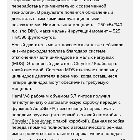
переработана применительно к современной
технологии. В результате появился обновленный
двигатель с высокими эксплуатационными
показателями. Номинальная мощность – 250 кВт/340
л.с. (по DIN), максимальный крутящий момент – 525
Нм/390 фунто-футов.
Новый двигатель может похвастаться также небывало
низким расходом топлива благодаря системе
отключения части цилиндров на малых нагрузках
(MDS). Это первый двигатель
Chrysler / Крайслер
с
такой системой. Система MDS отключает половину
цилиндров двигателя в режимах, когда оставшиеся
четыре цилиндра могут обеспечить требуемую
мощность.
Hemi V-8 рабочим объемом 5,7 литров получил
пятиступенчатую автоматическую коробку передач с
функцией AutoStick®, позволяющей переключать
передачи вручную (это первый легковой автомобиль
Chrysler / Крайслер
с такой коробкой). Данная коробка
передач помимо полностью автоматического режима
имеет режим секвентального переключения передач.