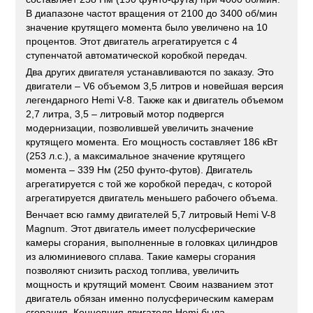
В диапазоне частот вращения от 2100 до 3400 об/мин
значение крутящего момента было увеличено на 10
процентов. Этот двигатель агрегатируется с 4
ступенчатой автоматической коробкой передач.
Два других двигателя устанавливаются по заказу. Это
двигатели – V6 объемом 3,5 литров и новейшая версия
легендарного Hemi V-8. Также как и двигатель объемом
2,7 литра, 3,5 – литровый мотор подвергся
модернизации, позволившей увеличить значение
крутящего момента. Его мощность составляет 186 кВт
(253 л.с.), а максимальное значение крутящего
момента – 339 Нм (250 фунто-футов). Двигатель
агрегатируется с той же коробкой передач, с которой
агрегатируется двигатель меньшего рабочего объема.
Венчает всю гамму двигателей 5,7 литровый Hemi V-8
Magnum. Этот двигатель имеет полусферические
камеры сгорания, выполненные в головках цилиндров
из алюминиевого сплава. Такие камеры сгорания
позволяют снизить расход топлива, увеличить
мощность и крутящий момент. Своим названием этот
двигатель обязан именно полусферическим камерам
сгорания. Концепция двигателя Hemi была