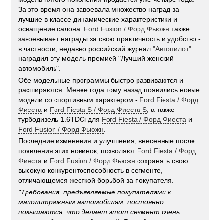
За это время она завоевала множество наград за
лучшие в классе динамические характеристики и
оснащение салона.
Ford Fusion / Форд Фьюжн
также
завоевывает награды за свою практичность и удобство -
в частности, недавно российский журнал
"Автопилот"
наградил эту модель премией "Лучший женский
автомобиль".
Обе модельные программы быстро развиваются и
расширяются. Менее года тому назад появились новые
модели со спортивным характером -
Ford Fiesta / Форд
Фиеста
и
Ford Fiesta S / Форд Фиеста S
, а также
турбодизель 1.6TDCi для
Ford Fiesta / Форд Фиеста
и
Ford Fusion / Форд Фьюжн
.
Последние изменения и улучшения, внесенные после
появления этих новинок, позволяют
Ford Fiesta / Форд
Фиеста
и
Ford Fusion / Форд Фьюжн
сохранять свою
высокую конкурентоспособность в сегменте,
отличающемся жесткой борьбой за покупателя.
"Требования, предъявляемые покупателями к
малолитражным автомобилям, постоянно
повышаются, что делает этот сегмент очень