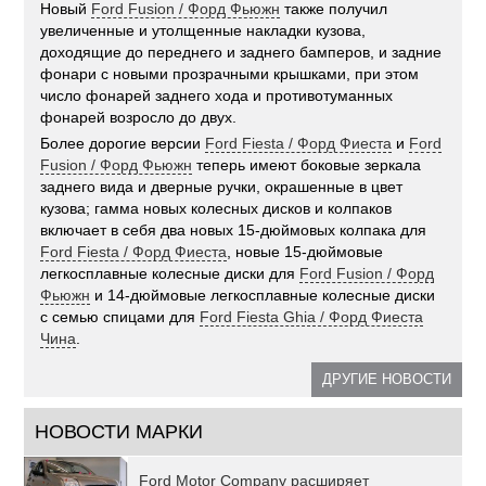
Новый
Ford Fusion / Форд Фьюжн
также получил
увеличенные и утолщенные накладки кузова,
доходящие до переднего и заднего бамперов, и задние
фонари с новыми прозрачными крышками, при этом
число фонарей заднего хода и противотуманных
фонарей возросло до двух.
Более дорогие версии
Ford Fiesta / Форд Фиеста
и
Ford
Fusion / Форд Фьюжн
теперь имеют боковые зеркала
заднего вида и дверные ручки, окрашенные в цвет
кузова; гамма новых колесных дисков и колпаков
включает в себя два новых 15-дюймовых колпака для
Ford Fiesta / Форд Фиеста
, новые 15-дюймовые
легкосплавные колесные диски для
Ford Fusion / Форд
Фьюжн
и 14-дюймовые легкосплавные колесные диски
с семью спицами для
Ford Fiesta Ghia / Форд Фиеста
Чина
.
ДРУГИЕ НОВОСТИ
НОВОСТИ МАРКИ
Ford Motor Company расширяет