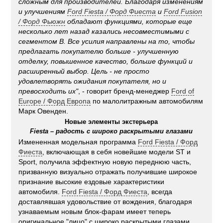
сложным для производителей. Благодаря изменениям
и улучшениям
Ford Fiesta
/
Форд Фиеста
и
Ford Fusion
/
Форд Фьюжн
обладают функциями, которые еще
несколько лет назад казались несовместимыми с
сегментом В. Все усилия направлены на то, чтобы
предлагать покупателю больше - улучшенную
отделку, повышенное качество, больше функций и
расширенный выбор. Цель - не просто
удовлетворять ожидания покупателя, но и
превосходить их"
, - говорит бренд-менеджер
Ford of
Europe / Форд Европа
по малолитражным автомобилям
Марк Овенден.
Новые элементы экстерьера
Fiesta – радость с широко раскрытыми глазами
Измененная модельная программа
Ford Fiesta / Форд
Фиеста
, включающая в себя новейшие модели ST и
Sport, получила эффектную новую переднюю часть,
призванную визуально отражать получившие широкое
признание высокие ездовые характеристики
автомобиля.
Ford Fiesta / Форд Фиеста
, всегда
доставлявшая удовольствие от вождения, благодаря
узнаваемым новым блок-фарам имеет теперь
оригинальное "лицо" с широко раскрытыми глазами.