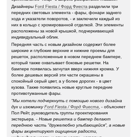
Дизайнеры
Ford Fiesta / Форд Фиеста
разделили три
передних световых элемента - фары, фонари заднего
хода и указатели поворотов, - и заключили каждый из
них в кольцо с хромированной отделкой. Эти элементы
расположены за новой крышкой, подчеркивающей
индивидуальный облик.
Передняя часть с новым дизайном содержит более
широкие и глубокие верхние и нижние проемы для
решеток, расположенные в новом переднем бампере,
который также охватывает боковые решетки. На
бампере появилась загнутая вверх нижняя кромка. У
более дешевых версий эти части окрашены в
спокойный серый цвет, а у более дорогих - в цвет
кузова. Также появились новые круглые передние
противотуманные фары.
"Мы хотели подчеркнуть с помощью нового дизайна
дух и изюминку
Ford Fiesta
/
Форд Фиеста
, - объясняет
Пол Рейт, руководитель группы проектирования
экстерьера. -
Новые решетка и бампер делают
переднюю часть "дружелюбно улыбающейся", а новые
фары акцентируют ощущение радости,