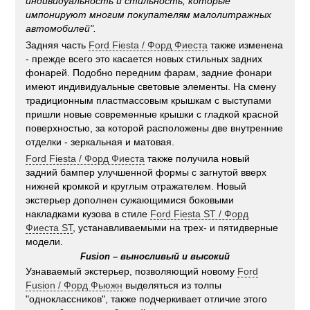
индивидуальность и стильность, которые
импонируют многим покупателям малолитражных
автомобилей".
Задняя часть
Ford Fiesta / Форд Фиеста
также изменена
- прежде всего это касается новых стильных задних
фонарей. Подобно передним фарам, задние фонари
имеют индивидуальные световые элементы. На смену
традиционным пластмассовым крышкам с выступами
пришли новые современные крышки с гладкой красной
поверхностью, за которой расположены две внутренние
отделки - зеркальная и матовая.
Ford Fiesta / Форд Фиеста
также получила новый
задний бампер улучшенной формы с загнутой вверх
нижней кромкой и круглым отражателем. Новый
экстерьер дополнен сужающимися боковыми
накладками кузова в стиле
Ford Fiesta ST / Форд
Фиеста ST
, устанавливаемыми на трех- и пятидверные
модели.
Fusion – выносливый и высокий
Узнаваемый экстерьер, позволяющий новому
Ford
Fusion / Форд Фьюжн
выделяться из толпы
"одноклассников", также подчеркивает отличие этого