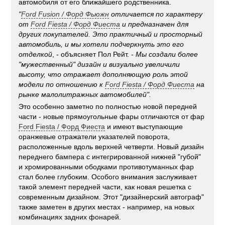
автомобиля от его ближайшего родственника.
"
Ford Fusion
/
Форд Фьюжн
отличается по характеру
от
Ford Fiesta
/
Форд Фиеста
и предназначен для
других покупателей. Это практичный и просторный
автомобиль, и мы хотели подчеркнуть это его
отделкой
, - объясняет Пол Рейт. -
Мы создали более
"мужественный" дизайн и визуально увеличили
высоту, что отражает дополняющую роль этой
модели по отношению к
Ford Fiesta
/
Форд Фиеста
на
рынке малолитражных автомобилей".
Это особенно заметно по полностью новой передней
части - новые прямоугольные фары отличаются от фар
Ford Fiesta / Форд Фиеста
и имеют выступающие
оранжевые отражатели указателей поворота,
расположенные вдоль верхней четверти. Новый дизайн
переднего бампера с интегрированной нижней "губой"
и хромированными ободками противотуманных фар
стал более глубоким. Особого внимания заслуживает
такой элемент передней части, как новая решетка с
современным дизайном. Этот "дизайнерский автограф"
также заметен в других местах - например, на новых
комбинациях задних фонарей.