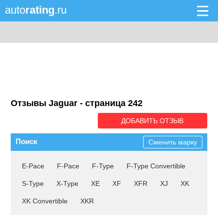
auto
rating
.ru
Отзывы Jaguar - cтраница 242
ДОБАВИТЬ ОТЗЫВ
Поиск
Сменить марку
E-Pace
F-Pace
F-Type
F-Type Convertible
S-Type
X-Type
XE
XF
XFR
XJ
XK
XK Convertible
XKR