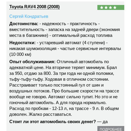
Toyota RAV4 2008 (2008)
Сергей Кондратьев
Достоинства:
- надежность - практичность -
вместительность - запаска на задней двери (экономия
места в багажнике) - оптимальный расход топлива
Недостатки:
- устаревший автомат (4 ступени) -
никакая шумоизоляция - частые сервисные интервалы
(10 000 км)
Опыт обслуживания:
Отличный автомобиль по
адекватной цене. На вторичке теряет минимум. Брал
за 950, отдаю за 800. За три года ни одной поломки,
тьфу-тьфу-тьфу. Ходовая в отличном состоянии.
Расстраивает только постоянный гул от шин и
воздушных потоков. Про большие скорости на трассе
вообще не говорю. Автомат сильно тупит. Но это и не
гоночный автомобиль. А для города нормально.
Расход по пробкам - 12-13 л, на трассе - 9 л. В общем
доволен. Жалко расставаться.
Стоит ли этот автомобиль своих денег?
— да
ПОДРОБНЕЕ