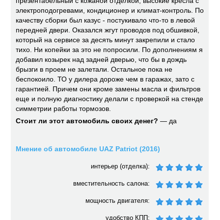
презентабельный с кожаной отделкой, высокие кресла с
электроподогревами, кондиционер и климат-контроль. По
качеству сборки был казус - постукивало что-то в левой
передней двери. Оказался жгут проводов под обшивкой,
который на сервисе за десять минут закрепили и стало
тихо. Ни копейки за это не попросили. По дополнениям я
добавил козырек над задней дверью, что бы в дождь
брызги в проем не залетали. Остальное пока не
беспокоило. ТО у дилера дороже чем в гаражах, зато с
гарантией. Причем они кроме замены масла и фильтров
еще и полную диагностику делали с проверкой на стенде
симметрии работы тормозов.
Стоит ли этот автомобиль своих денег?
— да
Мнение об автомобиле UAZ Patriot (2016)
интерьер (отделка):
вместительность салона:
мощность двигателя:
удобство КПП: