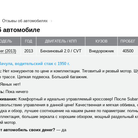
Отзывы об автомобилях
б автомобиле
МОДЕЛЬ
ГОД
ДВИГАТЕЛЬ / КПП
КУЗОВ
ПРОБЕГ
er (2013)
2013
Бензиновый 2.0 / CVT
Внедорожник
40500
ачула, водительский стаж с 1950 г.
:
Нет конкурентов по цене и комплектации. Тяговитый и резвый мотор. Ш
 трассе. Цепкая подвеска. Большой багажник.
Явных нет!
ь:
Пока ничего
живания:
Комфортный и идеально управляемый кроссовер! После Subar
овольствию управления в данной цене! Качественная и мягкая оббивка,
дка и обзор, лучшее соотношение на нашем рынке по параметрам: полны
мплектация, большие зеркала с хорошим обзором, мощный раздельный к
ий мотор.
от автомобиль своих денег?
— да