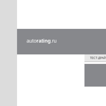
auto
rating
.ru
ТЕСТ-ДРА