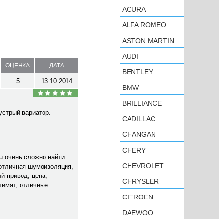
ACURA
ALFA ROMEO
ASTON MARTIN
AUDI
ОЦЕНКА
ДАТА
BENTLEY
5
13.10.2014
BMW
BRILLIANCE
устрый вариатор.
CADILLAC
CHANGAN
CHERY
u очень сложно найти
CHEVROLET
 отличная шумоизоляция,
й привод, цена,
CHRYSLER
лимат, отличные
CITROEN
DAEWOO