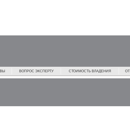
ЙВЫ
ВОПРОС ЭКСПЕРТУ
СТОИМОСТЬ ВЛАДЕНИЯ
О