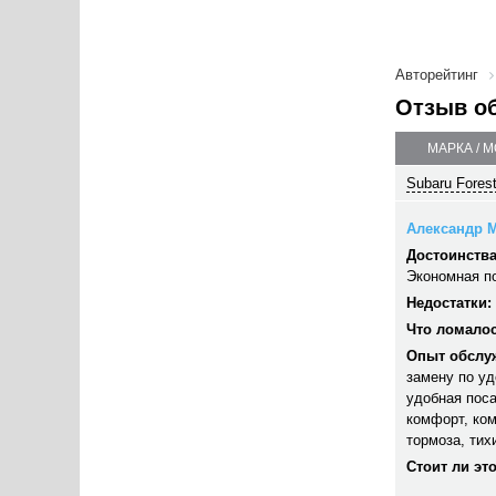
Авторейтинг
Отзыв о
МАРКА / 
Subaru Forest
Александр М
Достоинства
Экономная по
Недостатки:
Что ломалос
Опыт обслу
замену по уд
удобная поса
комфорт, ко
тормоза, тих
Стоит ли эт