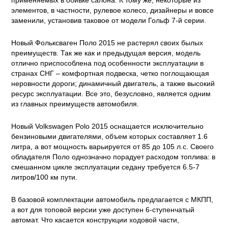
применяемых в обивке салона. К тому же, некоторые из
элементов, в частности, рулевое колесо, дизайнеры и вовсе
заменили, установив таковое от модели Гольф 7-й серии.
Новый Фольксваген Поло 2015 не растерял своих былых
преимуществ. Так же как и предыдущая версия, модель
отлично приспособлена под особенности эксплуатации в
странах СНГ – комфортная подвеска, четко поглощающая
неровности дороги; динамичный двигатель, а также высокий
ресурс эксплуатации. Все это, безусловно, является одним
из главных преимуществ автомобиля.
Новый Volkswagen Polo 2015 оснащается исключительно
бензиновыми двигателями, объем которых составляет 1.6
литра, а вот мощность варьируется от 85 до 105 л.с. Своего
обладателя Поло однозначно порадует расходом топлива: в
смешанном цикле эксплуатации седану требуется 6.5-7
литров/100 км пути.
В базовой комплектации автомобиль предлагается с МКПП,
а вот для топовой версии уже доступен 6-ступенчатый
автомат. Что касается конструкции ходовой части,