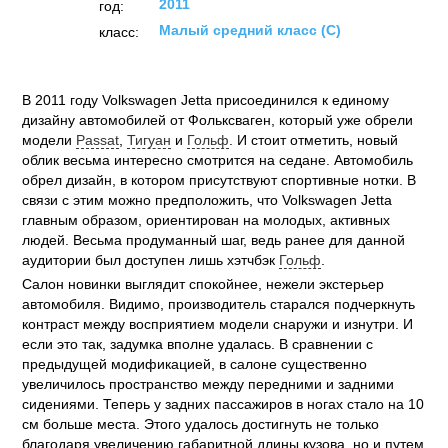
2011
год:
Малый средний класс (C)
класс:
В 2011 году Volkswagen Jetta присоединился к единому
дизайну автомобилей от Фольксваген, который уже обрели
модели
Passat
,
Тигуан
и
Гольф
. И стоит отметить, новый
облик весьма интересно смотрится на седане. Автомобиль
обрел дизайн, в котором присутствуют спортивные нотки. В
связи с этим можно предположить, что Volkswagen Jetta
главным образом, ориентирован на молодых, активных
людей. Весьма продуманный шаг, ведь ранее для данной
аудитории был доступен лишь хэтчбэк
Гольф
.
Салон новинки выглядит спокойнее, нежели экстерьер
автомобиля. Видимо, производитель старался подчеркнуть
контраст между восприятием модели снаружи и изнутри. И
если это так, задумка вполне удалась. В сравнении с
предыдущей модификацией, в салоне существенно
увеличилось пространство между передними и задними
сидениями. Теперь у задних пассажиров в ногах стало на 10
см больше места. Этого удалось достигнуть не только
благодаря увеличению габаритной длины кузова, но и путем