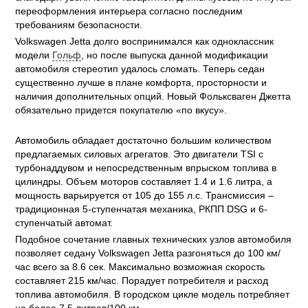
переоформления интерьера согласно последним
требованиям безопасности.
Volkswagen Jetta долго воспринимался как одноклассник
модели
Гольф
, но после выпуска данной модификации
автомобиля стереотип удалось сломать. Теперь седан
существенно лучше в плане комфорта, просторности и
наличия дополнительных опций. Новый Фольксваген Джетта
обязательно придется покупателю «по вкусу».
Автомобиль обладает достаточно большим количеством
предлагаемых силовых агрегатов. Это двигатели TSI с
турбонаддувом и непосредственным впрыском топлива в
цилиндры. Объем моторов составляет 1.4 и 1.6 литра, а
мощность варьируется от 105 до 155 л.с. Трансмиссия –
традиционная 5-ступенчатая механика, РКПП DSG и 6-
ступенчатый автомат.
Подобное сочетание главных технических узлов автомобиля
позволяет седану Volkswagen Jetta разгоняться до 100 км/
час всего за 8.6 сек. Максимально возможная скорость
составляет 215 км/час. Порадует потребителя и расход
топлива автомобиля. В городском цикле модель потребляет