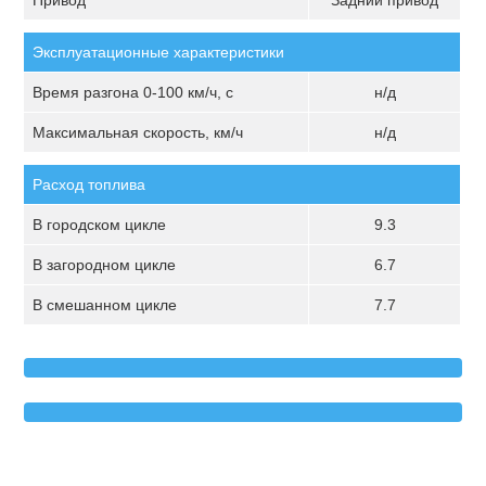
Привод
Задний привод
Эксплуатационные характеристики
Время разгона 0-100 км/ч, с
н/д
Максимальная скорость, км/ч
н/д
Расход топлива
В городском цикле
9.3
В загородном цикле
6.7
В смешанном цикле
7.7