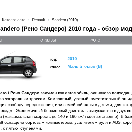
Каталог авто
Renault
Sandero (2010)
Sandero (Рено Сандеро) 2010 года - обзор мо
Ы
ОТЗЫВЫ
ФОТО
2010
год:
Малый класс (B)
класс:
ero / Рено Сандеро
задуман как автомобиль, одинаково подходящий
по загородным трассам. Компактный, уютный, вместительный он 
их свободу передвижения, или семейной пары с детьми, для кото
поездке. Экономичный бензиновый двигатель выпускается в двух ве
в (максимальная скорость до 140 и 160 км/ч соответственно). В ба
lt оснащена бортовым компьютером, усилителем руля и ABS, коро
, с пятью ступенями.