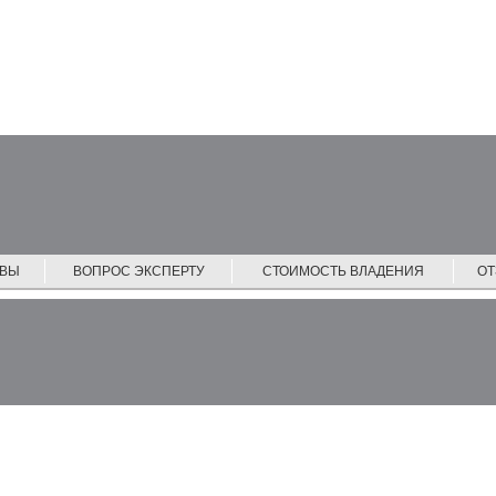
ЙВЫ
ВОПРОС ЭКСПЕРТУ
СТОИМОСТЬ ВЛАДЕНИЯ
О