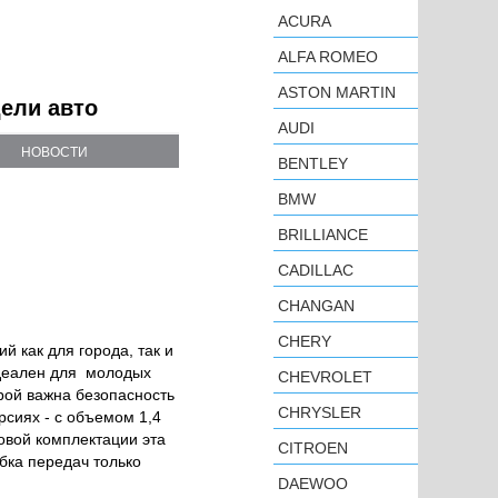
ACURA
ALFA ROMEO
ASTON MARTIN
дели авто
AUDI
НОВОСТИ
BENTLEY
BMW
BRILLIANCE
CADILLAC
CHANGAN
CHERY
 как для города, так и
идеален для молодых
CHEVROLET
рой важна безопасность
CHRYSLER
рсиях - с объемом 1,4
зовой комплектации эта
CITROEN
бка передач только
DAEWOO