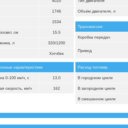
4020
Тип двигателя
1746
Объём двигателя, л
1534
Трансмиссия
освет, см
15.5
Коробка передач
ника, л
320/1200
Привод
Хэтчбек
онные характеристики
Расход топлива
а 0-100 км/ч, с
13,0
В городском цикле
я скорость, км/ч
162
В загородном цикле
В смешанном цикле