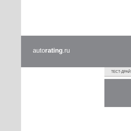
auto
rating
.ru
ТЕСТ-ДРА