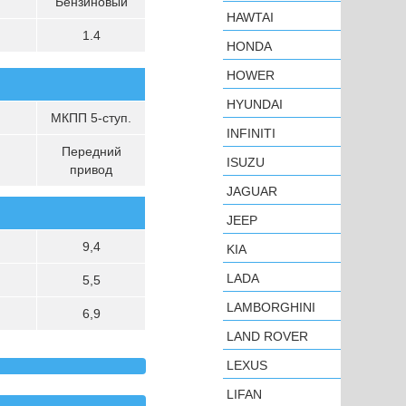
Бензиновый
HAWTAI
1.4
HONDA
HOWER
HYUNDAI
МКПП 5-ступ.
INFINITI
Передний
ISUZU
привод
JAGUAR
JEEP
9,4
KIA
LADA
5,5
LAMBORGHINI
6,9
LAND ROVER
LEXUS
LIFAN