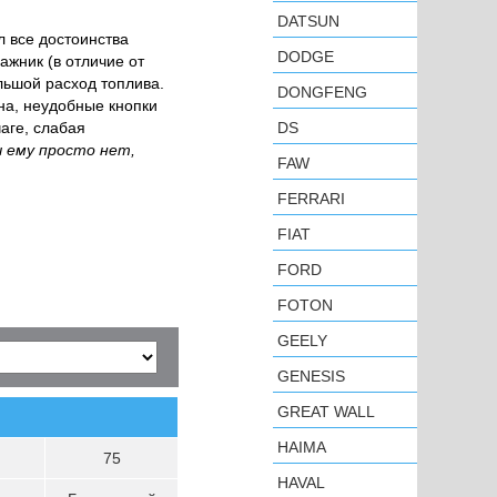
DATSUN
 все достоинства
DODGE
ажник (в отличие от
льшой расход топлива.
DONGFENG
а, неудобные кнопки
аге, слабая
DS
 ему просто нет,
FAW
FERRARI
FIAT
FORD
FOTON
GEELY
GENESIS
GREAT WALL
HAIMA
75
HAVAL