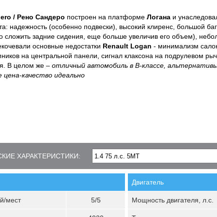
ero / Рено Сандеро
построен на платформе
Логана
и унаследовал
та: надежность (особенно подвески), высокий клиренс, большой баг
о сложить задние сидения, еще больше увеличив его объем), небо
кочевали основные недостатки
Renault Logan
- минимализм салон
ников на центральной панели, сигнал клаксона на подрулевом рыч
я. В целом же –
отличный автомобиль в B-классе, альтернативы
 цена-качество идеально
КИЕ ХАРАКТЕРИСТИКИ:
Двигатель
й/мест
5/5
Мощность двигателя, л.с.