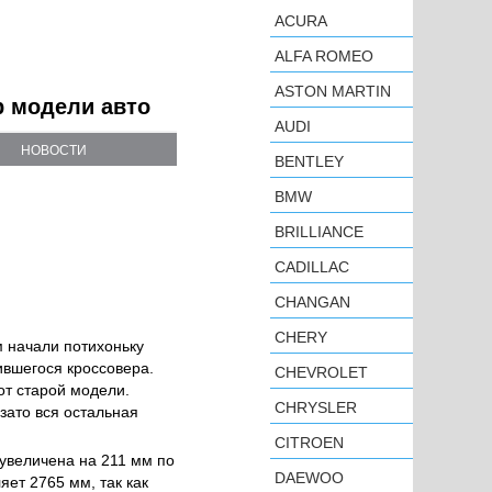
ACURA
ALFA ROMEO
ASTON MARTIN
р модели авто
AUDI
НОВОСТИ
BENTLEY
BMW
BRILLIANCE
CADILLAC
CHANGAN
CHERY
м начали потихоньку
ившегося кроссовера.
CHEVROLET
от старой модели.
CHRYSLER
зато вся остальная
CITROEN
увеличена на 211 мм по
DAEWOO
ет 2765 мм, так как