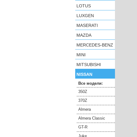
LOTUS
LUXGEN
MASERATI
MAZDA
MERCEDES-BENZ
MINI
MITSUBISHI
NISSAN
Все модели:
350Z
370Z
Almera
Almera Classic
GT-R
Juke