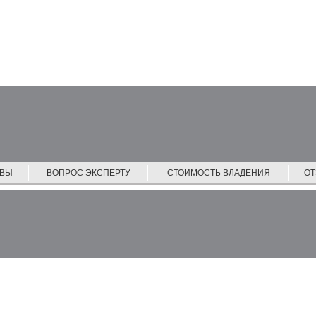
ЙВЫ
ВОПРОС ЭКСПЕРТУ
СТОИМОСТЬ ВЛАДЕНИЯ
О