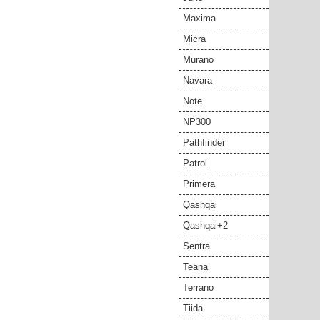
Maxima
Micra
Murano
Navara
Note
NP300
Pathfinder
Patrol
Primera
Qashqai
Qashqai+2
Sentra
Teana
Terrano
Tiida