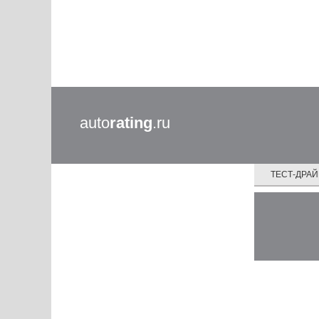
auto
rating
.ru
ТЕСТ-ДРА