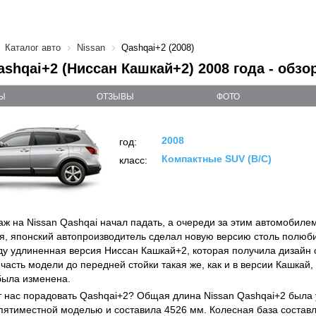
Каталог авто
Nissan
Qashqai+2 (2008)
ashqai+2 (Ниссан Кашкай+2) 2008 года - обзо
Ы
ОТЗЫВЫ
ФОТО
2008
год:
Компактные SUV (B/C)
класс:
аж на Nissan Qashqai начал падать, а очереди за этим автомобиле
я, японский автопроизводитель сделал новую версию столь полюб
ду удлиненная версия Ниссан Кашкай+2, которая получила дизайн 
асть модели до передней стойки такая же, как и в версии Кашкай, 
 была изменена.
 нас порадовать Qashqai+2? Общая длина Nissan Qashqai+2 была 
пятиместной моделью и составила 4526 мм. Колесная база составля