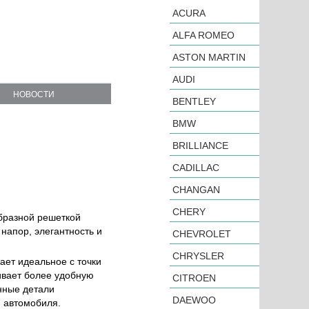
ACURA
ALFA ROMEO
ASTON MARTIN
AUDI
НОВОСТИ
BENTLEY
BMW
BRILLIANCE
CADILLAC
CHANGAN
CHERY
бразной решеткой
напор, элегантность и
CHEVROLET
CHRYSLER
ает идеальное с точки
ивает более удобную
CITROEN
нные детали
DAEWOO
 автомобиля.