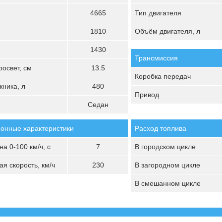
4665
Тип двигателя
1810
Объём двигателя, л
1430
Трансмиссия
освет, см
13.5
Коробка передач
ника, л
480
Привод
Седан
онные характеристики
Расход топлива
а 0-100 км/ч, с
7
В городском цикле
я скорость, км/ч
230
В загородном цикле
В смешанном цикле