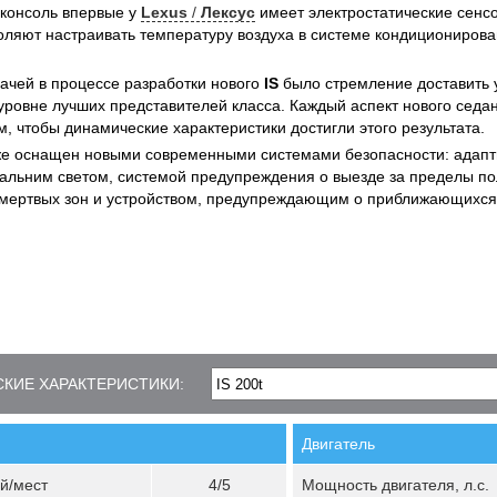
консоль впервые у
Lexus
/
Лексус
имеет электростатические сенс
оляют настраивать температуру воздуха в системе кондициониров
ачей в процессе разработки нового
IS
было стремление доставить 
уровне лучших представителей класса. Каждый аспект нового седа
м, чтобы динамические характеристики достигли этого результата.
е оснащен новыми современными системами безопасности: адапт
альним светом, системой предупреждения о выезде за пределы по
мертвых зон и устройством, предупреждающим о приближающихся
КИЕ ХАРАКТЕРИСТИКИ:
Двигатель
й/мест
4/5
Мощность двигателя, л.с.