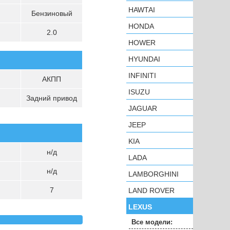
HAWTAI
Бензиновый
HONDA
2.0
HOWER
HYUNDAI
INFINITI
АКПП
ISUZU
Задний привод
JAGUAR
JEEP
KIA
н/д
LADA
н/д
LAMBORGHINI
7
LAND ROVER
LEXUS
Все модели: