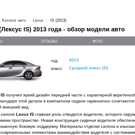
Каталог авто
Lexus
IS (2013)
(Лексус IS) 2013 года - обзор модели авто
Ы
ОТЗЫВЫ
ФОТО
2013
год:
Средний класс (D)
класс:
 IS
получил яркий дизайн передней части с характерной веретеноо
лагодаря этой детали в компактном седане гармонично сочетаются 
 внешний вид.
 салоне
Lexus IS
главная роль отводится водителю, которого окруж
омики пространство. Новая конструкция сиденья водителя обеспеч
учшенную боковую поддержку. Материалы отделки салона и изыска
современными элементами взаимодействия водителя с системами