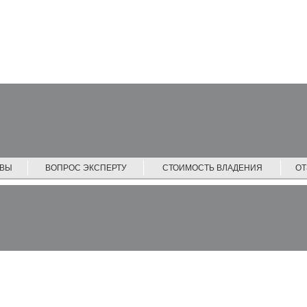
ЙВЫ
ВОПРОС ЭКСПЕРТУ
СТОИМОСТЬ ВЛАДЕНИЯ
О