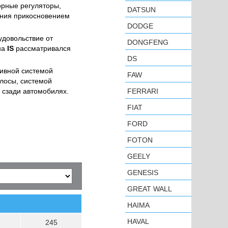
орные регуляторы,
DATSUN
ания прикосновением
DODGE
удовольствие от
DONGFENG
на
IS
рассматривался
DS
ивной системой
FAW
лосы, системой
 сзади автомобилях.
FERRARI
FIAT
FORD
FOTON
GEELY
GENESIS
GREAT WALL
HAIMA
HAVAL
245