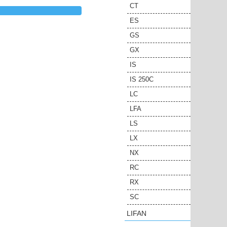
CT
ES
GS
GX
IS
IS 250C
LC
LFA
LS
LX
NX
RC
RX
SC
LIFAN