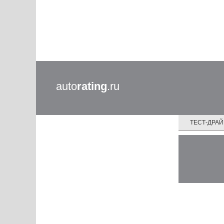
auto
rating
.ru
ТЕСТ-ДРА