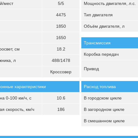
й/мест
5/5
Мощность двигателя, л.с.
4475
Тип двигателя
1850
Объём двигателя, л
1650
Трансмиссия
освет, см
18.2
Коробка передач
ника, л
488/1478
Привод
Кроссовер
онные характеристики
Расход топлива
а 0-100 км/ч, с
10.6
В городском цикле
я скорость, км/ч
186
В загородном цикле
В смешанном цикле