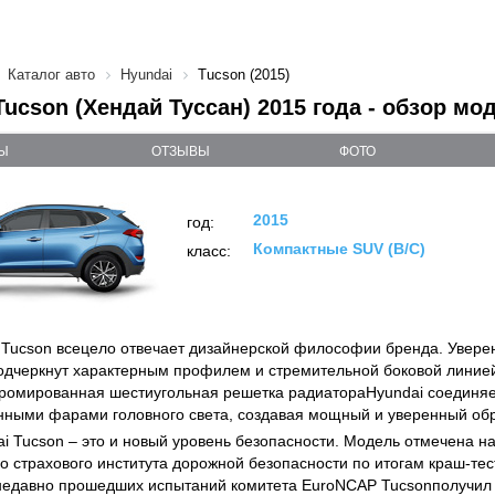
Каталог авто
Hyundai
Tucson (2015)
Tucson (Хендай Туссан) 2015 года - обзор мо
Ы
ОТЗЫВЫ
ФОТО
2015
год:
Компактные SUV (B/C)
класс:
 Tucson всецело отвечает дизайнерской философии бренда. Увере
одчеркнут характерным профилем и стремительной боковой линией
омированная шестиугольная решетка радиатораHyundai соединяе
ными фарами головного света, создавая мощный и уверенный обр
i Tucson – это и новый уровень безопасности. Модель отмечена на
о страхового института дорожной безопасности по итогам краш-тес
недавно прошедших испытаний комитета EuroNCAP Tucsonполучил