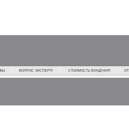
ЙВЫ
ВОПРОС ЭКСПЕРТУ
СТОИМОСТЬ ВЛАДЕНИЯ
О