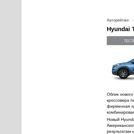
Авторейтинг
Hyundai 
ТЕСТ
Облик нового
кроссовера п
фирменная хр
комбинирован
Новый Hyunda
Американског
результатам 