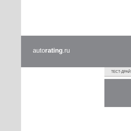
auto
rating
.ru
ТЕСТ-ДРА