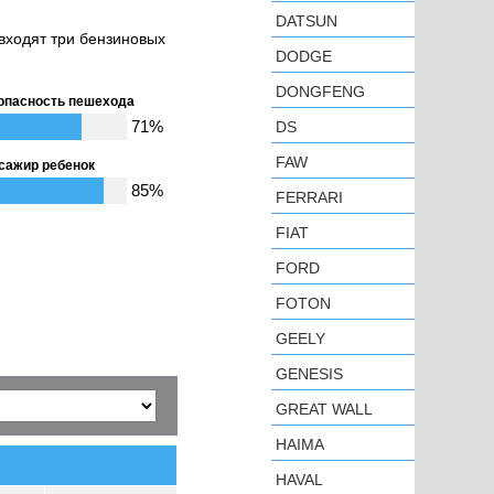
DATSUN
входят три бензиновых
DODGE
DONGFENG
опасность пешехода
71%
DS
FAW
сажир ребенок
85%
FERRARI
FIAT
FORD
FOTON
GEELY
GENESIS
GREAT WALL
HAIMA
HAVAL