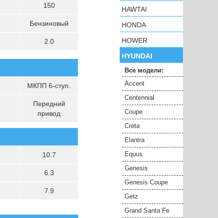
150
HAWTAI
Бензиновый
HONDA
HOWER
2.0
HYUNDAI
Все модели:
Accent
МКПП 6-ступ.
Centennial
Передний
Coupe
привод
Creta
Elantra
Equus
10.7
Genesis
6.3
Genesis Coupe
7.9
Getz
Grand Santa Fe