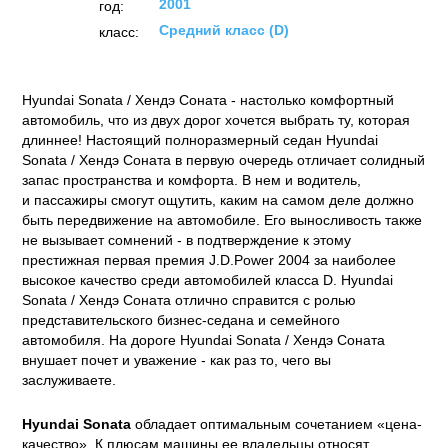
2001
год:
Средний класс (D)
класс:
Hyundai Sonata / Хендэ Соната - настолько комфортный
автомобиль, что из двух дорог хочется выбрать ту, которая
длиннее! Настоящий полноразмерный седан Hyundai
Sonata / Хендэ Соната в первую очередь отличает солидный
запас пространства и комфорта. В нем и водитель,
и пассажиры смогут ощутить, каким на самом деле должно
быть передвижение на автомобиле. Его выносливость также
не вызывает сомнений - в подтверждение к этому
престижная первая премия J.D.Power 2004 за наиболее
высокое качество среди автомобилей класса D. Hyundai
Sonata / Хендэ Соната отлично справится с ролью
представительского бизнес-седана и семейного
автомобиля. На дороге Hyundai Sonata / Хендэ Соната
внушает почет и уважение - как раз то, чего вы
заслуживаете.
Hyundai Sonata
обладает оптимальным сочетанием «цена-
качество». К плюсам машины ее владельцы относят