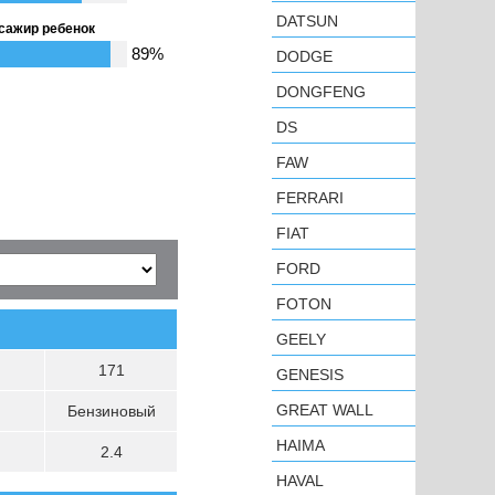
DATSUN
сажир ребенок
89%
DODGE
DONGFENG
DS
FAW
FERRARI
FIAT
FORD
FOTON
GEELY
171
GENESIS
GREAT WALL
Бензиновый
HAIMA
2.4
HAVAL