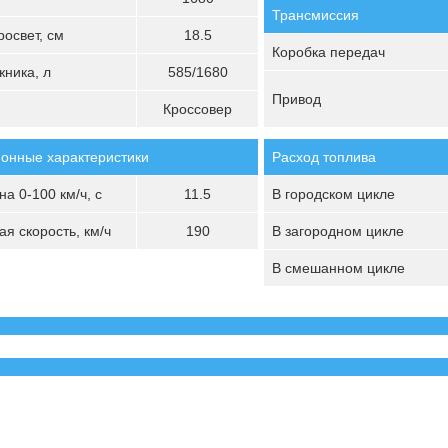
Трансмиссия
освет, см
18.5
Коробка передач
ника, л
585/1680
Привод
Кроссовер
онные характеристики
Расход топлива
а 0-100 км/ч, с
11.5
В городском цикле
я скорость, км/ч
190
В загородном цикле
В смешанном цикле