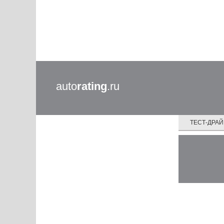
auto
rating
.ru
ТЕСТ-ДРА