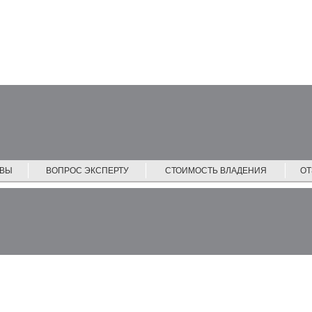
ЙВЫ
ВОПРОС ЭКСПЕРТУ
СТОИМОСТЬ ВЛАДЕНИЯ
О