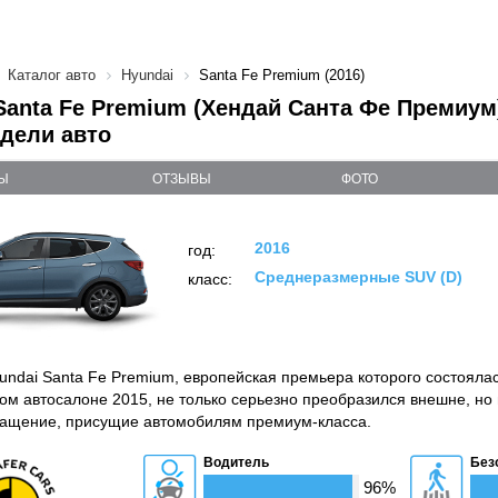
Каталог авто
Hyundai
Santa Fe Premium (2016)
Santa Fe Premium (Хендай Санта Фе Премиум)
дели авто
Ы
ОТЗЫВЫ
ФОТО
2016
год:
Среднеразмерные SUV (D)
класс:
undai Santa Fe Premium, европейская премьера которого состояла
м автосалоне 2015, не только серьезно преобразился внешне, но
нащение, присущие автомобилям премиум-класса.
Водитель
Без
96%