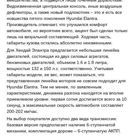
вмешательства, а подвергся лишь точечным доработкам.
Видоизмененная центральная консоль, иные воздушные
дефлекторы, а также новый подлокотник – это и есть все
новшества пятого поколения Hyundai Elantra.
Производитель отмечает, что улучшился комфорт
автомобиля, но вероятнее всего, акцент был сделан только
лишь на визуальной составляющей. Ходовая часть,
габариты кузова остались абсолютно неизменными.
Для Хендай Элантра предлагается небольшая линейка
двигателей, состоящая из двух силовых агрегатов,
бензиновых двигателей, объемом 1.6 и 1.8 литра,
мощностью 132 и 150 л.с. соответственно. Учитывая
габариты модели, ее вес, может показаться, что
представленная линейка моторов не совсем подходит для
Hyundai Elantra. Тем не менее, по заявленным
характеристикам, динамика разгона находится на вполне
приемлемом уровне: первая сотня достигается всего за 10
секунд, а максимальная скорость автомобиля составляет
200-202 км/час.
На выбор покупателя доступно два вида трансмиссии:
базовая версия предполагает наличие 6-ступенчатой
механики, комплектация дороже – 6-ступенчатую АКПП.