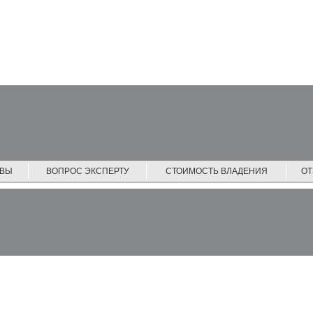
ЙВЫ
ВОПРОС ЭКСПЕРТУ
СТОИМОСТЬ ВЛАДЕНИЯ
О