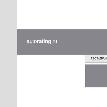
auto
rating
.ru
ТЕСТ-ДРА