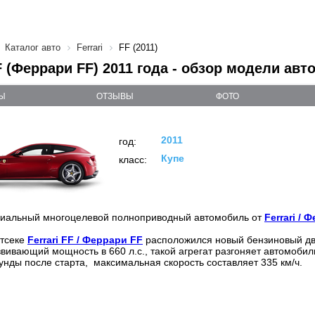
Каталог авто
Ferrari
FF (2011)
FF (Феррари FF) 2011 года - обзор модели авт
Ы
ОТЗЫВЫ
ФОТО
2011
год:
Купе
класс:
иальный многоцелевой полноприводный автомобиль от
Ferrari / 
отсеке
Ferrari FF / Феррари FF
расположился новый бензиновый дв
звивающий мощность в 660 л.с., такой агрегат разгоняет автомобил
кунды после старта, максимальная скорость составляет 335 км/ч.