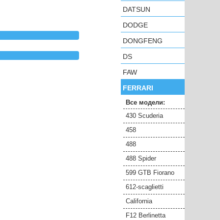
DATSUN
DODGE
DONGFENG
DS
FAW
FERRARI
Все модели:
430 Scuderia
458
488
488 Spider
599 GTB Fiorano
612-scaglietti
California
F12 Berlinetta