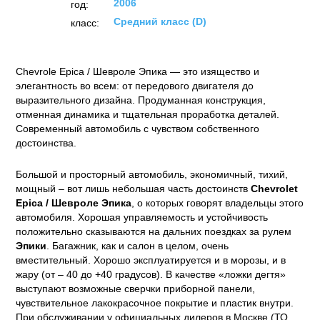
2006
год:
Средний класс (D)
класс:
Chevrole Epica / Шевроле Эпика — это изящество и
элегантность во всем: от передового двигателя до
выразительного дизайна. Продуманная конструкция,
отменная динамика и тщательная проработка деталей.
Современный автомобиль с чувством собственного
достоинства.
Большой и просторный автомобиль, экономичный, тихий,
мощный – вот лишь небольшая часть достоинств
Chevrolet
Epica / Шевроле Эпика
, о которых говорят владельцы этого
автомобиля. Хорошая управляемость и устойчивость
положительно сказываются на дальних поездках за рулем
Эпики
. Багажник, как и салон в целом, очень
вместительный. Хорошо эксплуатируется и в морозы, и в
жару (от – 40 до +40 градусов). В качестве «ложки дегтя»
выступают возможные сверчки приборной панели,
чувствительное лакокрасочное покрытие и пластик внутри.
При обслуживании у официальных дилеров в Москве (ТО