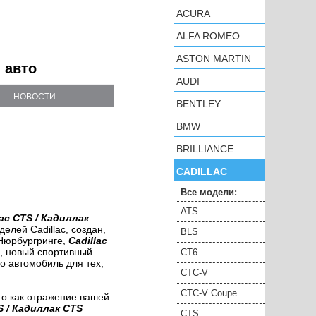
ACURA
ALFA ROMEO
ASTON MARTIN
и авто
AUDI
НОВОСТИ
BENTLEY
BMW
BRILLIANCE
CADILLAC
Все модели:
ATS
lac CTS / Кадиллак
лей Cadillac, создан,
BLS
 Нюрбургринге,
Cadillac
, новый спортивный
CT6
о автомобиль для тех,
CTC-V
CTC-V Coupe
го как отражение вашей
S / Кадиллак CTS
CTS