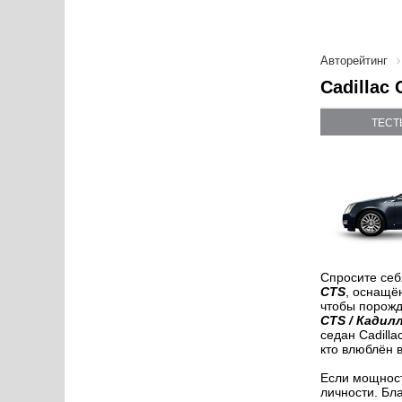
Авторейтинг
Cadillac
ТЕСТ
Спросите себ
CTS
, оснащё
чтобы порожд
CTS / Кадил
седан Cadilla
кто влюблён 
Если мощност
личности. Бл