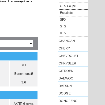
биль. Наслаждайтесь
CTS Coupe
Escalade
SRX
STS
XT5
CHANGAN
CHERY
CHEVROLET
CHRYSLER
311
CITROEN
Бензиновый
DAEWOO
3.6
DATSUN
DODGE
DONGFENG
АКПП 6-ступ.