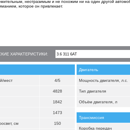
емительным, неотразимым и не похожим ни на один другой автомо
манием, которое он привлекает.
КИЕ ХАРАКТЕРИСТИКИ:
Двигатель
й/мест
4/5
Мощность двигателя, л.с.
4828
Тип двигателя
1842
Объём двигателя, л
1473
Трансмиссия
освет, см
150
Коробка передач