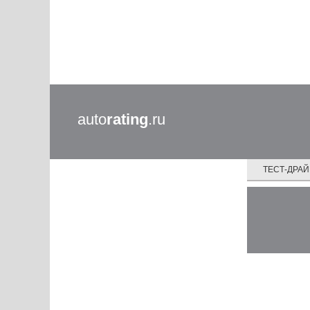
auto
rating
.ru
ТЕСТ-ДРА