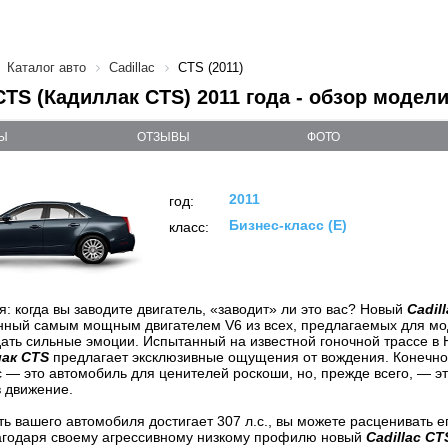
Каталог авто
Cadillac
CTS (2011)
 CTS (Кадиллак CTS) 2011 года - обзор модел
Ы
ОТЗЫВЫ
ФОТО
2011
год:
Бизнес-класс (E)
класс:
я: когда вы заводите двигатель, «заводит» ли это вас? Новый
Cadil
нный самым мощным двигателем V6 из всех, предлагаемых для моде
ать сильные эмоции. Испытанный на известной гоночной трассе в
лак CTS
предлагает эксклюзивные ощущения от вождения. Конечно
c — это автомобиль для ценителей роскоши, но, прежде всего, — эт
в движение.
ь вашего автомобиля достигает 307 л.с., вы можете расценивать е
агодаря своему агрессивному низкому профилю новый
Cadillac CT