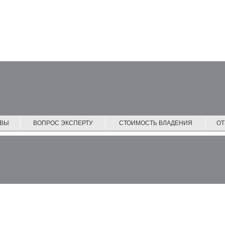
ЙВЫ
ВОПРОС ЭКСПЕРТУ
СТОИМОСТЬ ВЛАДЕНИЯ
О