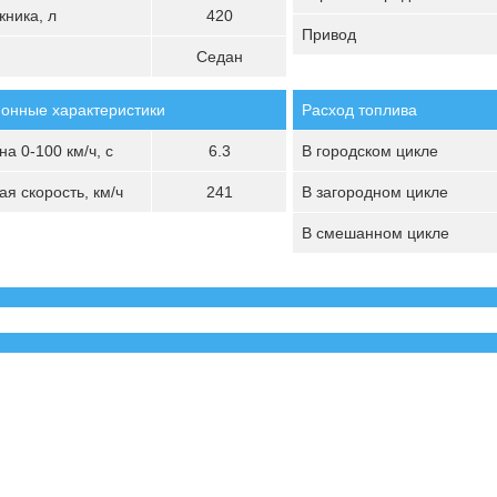
ника, л
420
Привод
Седан
онные характеристики
Расход топлива
а 0-100 км/ч, с
6.3
В городском цикле
я скорость, км/ч
241
В загородном цикле
В смешанном цикле