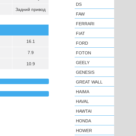
DS
Задний привод
FAW
FERRARI
FIAT
16.1
FORD
7.9
FOTON
GEELY
10.9
GENESIS
GREAT WALL
HAIMA
HAVAL
HAWTAI
HONDA
HOWER