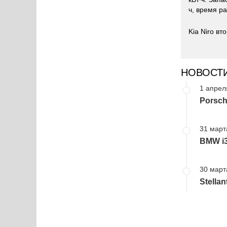
ч, время ра
Kia Niro в
НОВОСТ
1 апрел
Porsch
31 март
BMW i
30 март
Stella