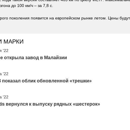
згона до 100 км/ч – за 7,8 с.
торого поколения появится на европейском рынке летом. Цены буду
И МАРКИ
я '22
e открыла завод в Малайзии
а '22
3 показал облик обновленной «трешки»
а '22
ntis вернулся к выпуску рядных «шестерок»