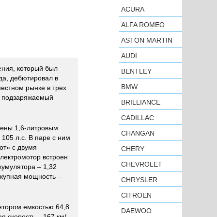
ACURA
ALFA ROMEO
ASTON MARTIN
AUDI
ления, который был
BENTLEY
да, дебютировал в
BMW
естном рынке в трех
, подзаряжаемый
BRILLIANCE
CADILLAC
щены 1,6-литровым
CHANGAN
05 л.с. В паре с ним
от» с двумя
CHERY
электромотор встроен
CHEVROLET
кумулятора – 1,32
окупная мощность –
CHRYSLER
CITROEN
ятором емкостью 64,8
DAEWOO
я скорость – 167 км/