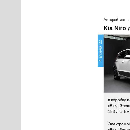
Авторейтинг
Kia Niro
4 апреля '22
в коробку 
кВт∙ч. Эле
183 л.с. Ем
Электромоб
кВт∙ч. Зап