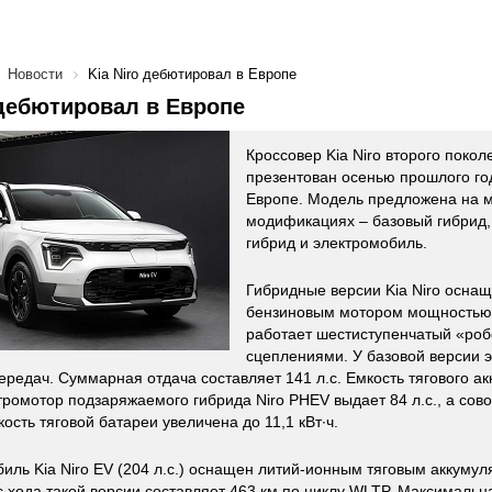
Новости
Kia Niro дебютировал в Европе
 дебютировал в Европе
Кроссовер Kia Niro второго поко
презентован осенью прошлого го
Европе. Модель предложена на м
модификациях – базовый гибрид
гибрид и электромобиль.
Гибридные версии Kia Niro осна
бензиновым мотором мощностью 1
работает шестиступенчатый «роб
сцеплениями. У базовой версии 
передач. Суммарная отдача составляет 141 л.с. Емкость тягового ак
ктромотор подзаряжаемого гибрида Niro PHEV выдает 84 л.с., а сов
кость тяговой батареи увеличена до 11,1 кВт∙ч.
иль Kia Niro EV (204 л.с.) оснащен литий-ионным тяговым аккумул
ас хода такой версии составляет 463 км по циклу WLTP. Максимальна