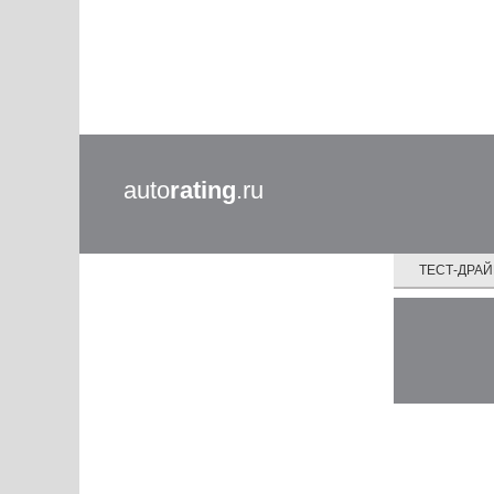
auto
rating
.ru
ТЕСТ-ДРА