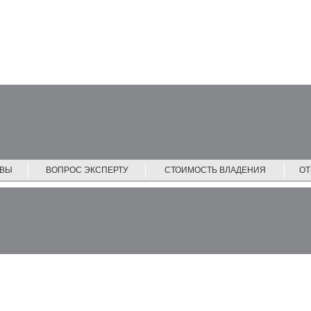
ЙВЫ
ВОПРОС ЭКСПЕРТУ
СТОИМОСТЬ ВЛАДЕНИЯ
О