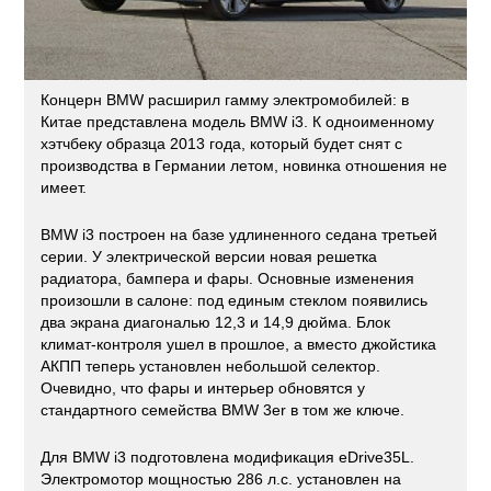
Концерн BMW расширил гамму электромобилей: в
Китае представлена модель BMW i3. К одноименному
хэтчбеку образца 2013 года, который будет снят с
производства в Германии летом, новинка отношения не
имеет.
BMW i3 построен на базе удлиненного седана третьей
серии. У электрической версии новая решетка
радиатора, бампера и фары. Основные изменения
произошли в салоне: под единым стеклом появились
два экрана диагональю 12,3 и 14,9 дюйма. Блок
климат-контроля ушел в прошлое, а вместо джойстика
АКПП теперь установлен небольшой селектор.
Очевидно, что фары и интерьер обновятся у
стандартного семейства BMW 3er в том же ключе.
Для BMW i3 подготовлена модификация eDrive35L.
Электромотор мощностью 286 л.с. установлен на