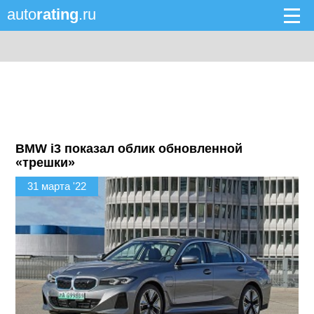
auto
rating
.ru
BMW i3 показал облик обновленной
«трешки»
31 марта '22