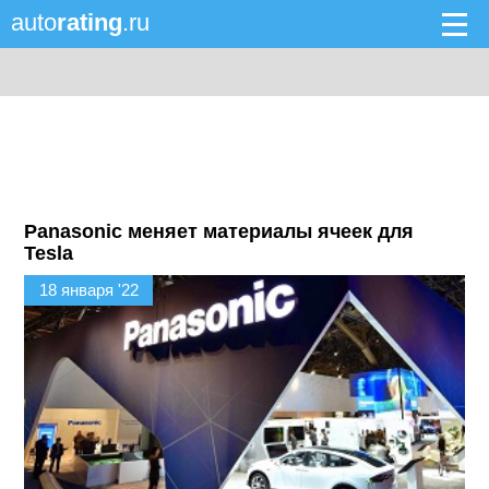
auto
rating
.ru
Panasonic меняет материалы ячеек для
Tesla
18 января '22