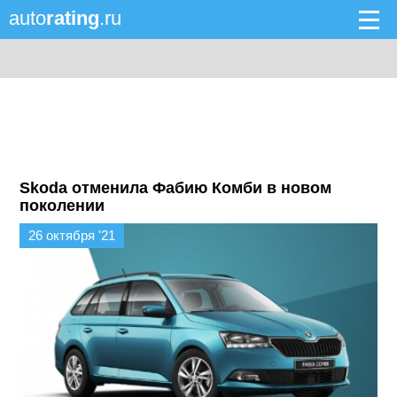
auto
rating
.ru
Skoda отменила Фабию Комби в новом
поколении
26 октября '21