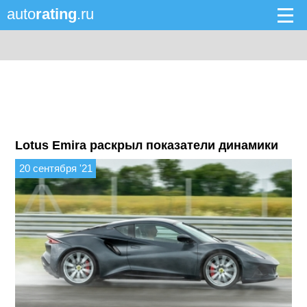
auto
rating
.ru
Lotus Emira раскрыл показатели динамики
20 сентября '21