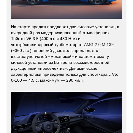
На старте продаж предложат две силовые установки, в
очередной раз модернизированный атмосферник
Тойоты V6 3.5 (400 л.с и 430 Н·м) и
четырёхцилиндровый турбомотор от
AMG 2.0 M 139
(~360 л.с.), японский двигатель предложат с
шестиступенчатой «механикой» и «автоматом», у
силовой установки из Боттропа восьмискоростной
двухсцепный «преселектив». Динамические
характеристики приведены только для спорткара с V6:
0-100 — 4,5 с, максимум — 290 км/ч.